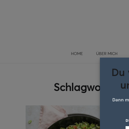
HOME
ÜBER MICH
Du 
u
Schlagwort:
rez
Dann me
D