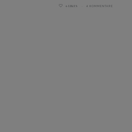
6
LIKES
4 KOMMENTARE
ghurt-Eis am Stil