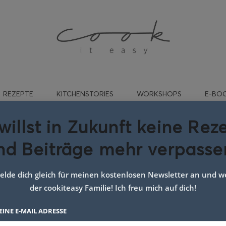
REZEPTE
KITCHENSTORIES
WORKSHOPS
E-BO
willst in Zukunft keine Rez
nd Beiträge mehr verpasse
ept für bärlauchspätzle
lde dich gleich für meinen kostenlosen Newsletter an und we
der cookiteasy Familie! Ich freu mich auf dich!
EINE E-MAIL ADRESSE