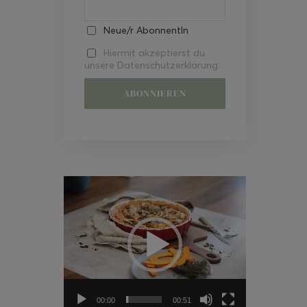
Neue/r AbonnentIn
Hiermit akzeptierst du
unsere Datenschutzerklärung.
Video-
Player
00:00
00:51