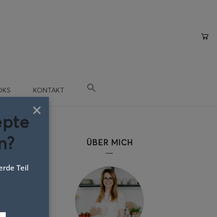
OKS
KONTAKT
×
epte
n?
ÜBER MICH
rde Teil