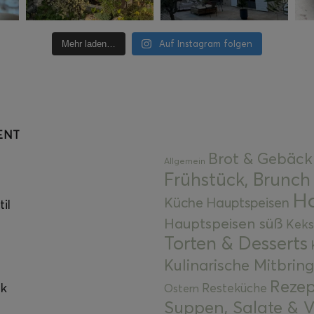
Auf Instagram folgen
Mehr laden…
ENT
Brot & Gebäck
Allgemein
Frühstück, Brunch
Ha
Küche
Hauptspeisen
il
Hauptspeisen süß
Keks
Torten & Desserts
Kulinarische Mitbrin
Rezep
ok
Resteküche
Ostern
Suppen, Salate & V