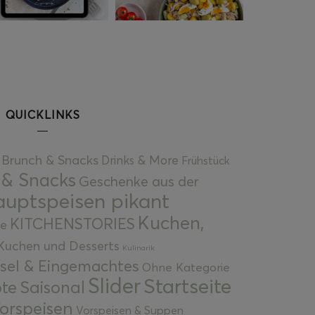
QUICKLINKS
Brunch & Snacks
Drinks & More
Frühstück
 & Snacks
Geschenke aus der
uptspeisen pikant
Kuchen,
KITCHENSTORIES
e
Kuchen und Desserts
Kulinarik
gsel & Eingemachtes
Ohne Kategorie
Slider
Startseite
te
Saisonal
orspeisen
Vorspeisen & Suppen