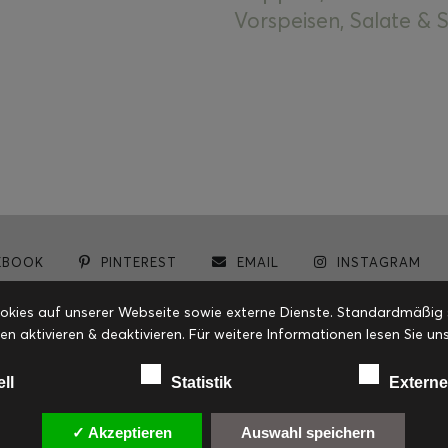
Vorspeisen, Salate &
EBOOK
PINTEREST
EMAIL
INSTAGRAM
© cookiteasy.at by Simone Kemptner | powered by
ECKER Digital IT Solutions
ies auf unserer Webseite sowie externe Dienste. Standardmäßig sin
en aktivieren & deaktivieren. Für weitere Informationen lesen Sie
ell
Statistik
Externe
✓ Akzeptieren
Auswahl speichern