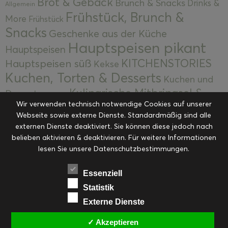
Brot & Gebäck
Brunch & Snacks
Drinks &
Allgemein
Frühstück, Brunch &
More
Frühstück
Snacks
Geschenke aus der Küche
Hauptspeisen pikant
Hauptspeisen
KITCHENSTORIES
Hauptspeisen süß
Kekse
Kuchen, Torten & Desserts
Kuchen und
Kulinarische Mitbringsel &
Desserts
Kulinarik
Wir verwenden technisch notwendige Cookies auf unserer
Eingemachtes
Resteküche
Ohne Kategorie
Ostern
Webseite sowie externe Dienste. Standardmäßig sind alle
Slider
Startseite
Rezepte
Saisonal
externen Dienste deaktiviert. Sie können diese jedoch nach
Suppen, Salate & Vorspeisen
belieben aktivieren & deaktivieren. Für weitere Informationen
Vorspeisen &
lesen Sie unsere Datenschutzbestimmungen.
Vorspeisen, Salate & Suppen
Suppen
Weihnachten
Workshops & Events
Essenziell
Statistik
Externe Dienste
✓ Akzeptieren