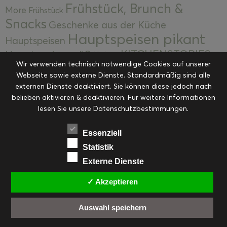
Frühstück, Brunch &
More
Frühstück
Snacks
Geschenke aus der Küche
Hauptspeisen pikant
Hauptspeisen
KITCHENSTORIES
Hauptspeisen süß
Kekse
Wir verwenden technisch notwendige Cookies auf unserer
Kuchen, Torten & Desserts
Kuchen und
Webseite sowie externe Dienste. Standardmäßig sind alle
Kulinarische Mitbringsel &
Desserts
externen Dienste deaktiviert. Sie können diese jedoch nach
Kulinarik
Eingemachtes
belieben aktivieren & deaktivieren. Für weitere Informationen
Resteküche
Ohne Kategorie
Ostern
lesen Sie unsere Datenschutzbestimmungen.
Slider
Startseite
Rezepte
Saisonal
Suppen, Salate & Vorspeisen
Vorspeisen &
Essenziell
Vorspeisen, Salate & Suppen
Suppen
Statistik
Weihnachten
Externe Dienste
Workshops & Events
✓ Akzeptieren
Auswahl speichern
FACEBOOK
PINTEREST
EMAIL