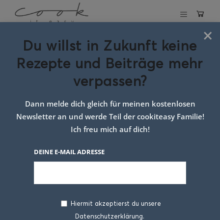
×
Du willst in Zukunft keine
Schlagwort:
Rezepte und Beiträge mehr
Regionale
verpassen?
Köstlichkeiten
Dann melde dich gleich für meinen kostenlosen
Newsletter an und werde Teil der cookiteasy Familie!
Ich freu mich auf dich!
DEINE E-MAIL ADRESSE
Hiermit akzeptierst du unsere
Datenschutzerklärung.