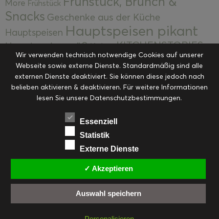
Frühstück, Brunch &
More
Frühstück
Snacks
Geschenke aus der Küche
Hauptspeisen pikant
Hauptspeisen
KITCHENSTORIES
Hauptspeisen süß
Kekse
Wir verwenden technisch notwendige Cookies auf unserer
Kuchen, Torten & Desserts
Kuchen und
Webseite sowie externe Dienste. Standardmäßig sind alle
Kulinarische Mitbringsel &
Desserts
externen Dienste deaktiviert. Sie können diese jedoch nach
Kulinarik
Eingemachtes
belieben aktivieren & deaktivieren. Für weitere Informationen
Resteküche
Ohne Kategorie
Ostern
lesen Sie unsere Datenschutzbestimmungen.
Slider
Startseite
Rezepte
Saisonal
Suppen, Salate & Vorspeisen
Vorspeisen &
Essenziell
Vorspeisen, Salate & Suppen
Suppen
Statistik
Weihnachten
Externe Dienste
Workshops & Events
✓ Akzeptieren
Auswahl speichern
FACEBOOK
PINTEREST
EMAIL
INSTAGRAM
RSS
Personalisieren