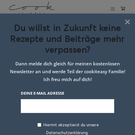
×
Du willst in Zukunft keine
Schlagwort:
Rezepte und Beiträge mehr
prospero serie
verpassen?
Dann melde dich gleich für meinen kostenlosen
Newsletter an und werde Teil der cookiteasy Familie!
Ich freu mich auf dich!
DEINE E-MAIL ADRESSE
Hiermit akzeptierst du unsere
Datenschutzerklärung.