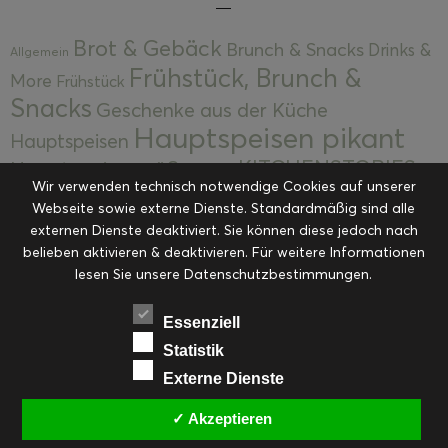
Brot & Gebäck
Brunch & Snacks
Drinks &
Allgemein
Frühstück, Brunch &
More
Frühstück
Snacks
Geschenke aus der Küche
Hauptspeisen pikant
Hauptspeisen
KITCHENSTORIES
Hauptspeisen süß
Kekse
Wir verwenden technisch notwendige Cookies auf unserer
Kuchen, Torten & Desserts
Kuchen und
Webseite sowie externe Dienste. Standardmäßig sind alle
Kulinarische Mitbringsel &
Desserts
externen Dienste deaktiviert. Sie können diese jedoch nach
Kulinarik
Eingemachtes
belieben aktivieren & deaktivieren. Für weitere Informationen
Resteküche
Ohne Kategorie
Ostern
lesen Sie unsere Datenschutzbestimmungen.
Slider
Startseite
Rezepte
Saisonal
Suppen, Salate & Vorspeisen
Vorspeisen &
Essenziell
Vorspeisen, Salate & Suppen
Suppen
Statistik
Weihnachten
Externe Dienste
Workshops & Events
✓ Akzeptieren