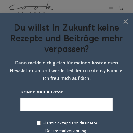
×
Du willst in Zukunft keine
Schlagwort:
Pizza
Rezepte und Beiträge mehr
Weber Grill
verpassen?
Dann melde dich gleich für meinen kostenlosen
Newsletter an und werde Teil der cookiteasy Familie!
Ich freu mich auf dich!
DEINE E-MAIL ADRESSE
Hiermit akzeptierst du unsere
Datenschutzerklärung.