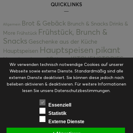
QUICKLINKS
Brot & Gebäck
Brunch & Snacks
Drinks &
Allgemein
Frühstück, Brunch &
More
Frühstück
Snacks
Geschenke aus der Küche
Hauptspeisen pikant
Hauptspeisen
KITCHENSTORIES
Hauptspeisen süß
Kekse
Wir verwenden technisch notwendige Cookies auf unserer
Kuchen, Torten & Desserts
Kuchen und
Webseite sowie externe Dienste. Standardmäßig sind alle
Kulinarische Mitbringsel &
Desserts
externen Dienste deaktiviert. Sie können diese jedoch nach
Kulinarik
Eingemachtes
belieben aktivieren & deaktivieren. Für weitere Informationen
Resteküche
Ohne Kategorie
Ostern
lesen Sie unsere Datenschutzbestimmungen.
Slider
Startseite
Rezepte
Saisonal
Suppen, Salate & Vorspeisen
Vorspeisen &
Essenziell
Vorspeisen, Salate & Suppen
Suppen
Statistik
Weihnachten
Externe Dienste
Workshops & Events