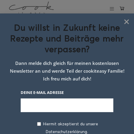
×
Du willst in Zukunft keine
Schlagwort:
Rezepte und Beiträge mehr
pikante
verpassen?
blätterteig
Dann melde dich gleich für meinen kostenlosen
tascherl
Newsletter an und werde Teil der cookiteasy Familie!
Ich freu mich auf dich!
DEINE E-MAIL ADRESSE
Hiermit akzeptierst du unsere
Datenschutzerklärung.