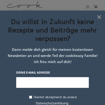
×
Du willst in Zukunft keine
Schlagwort:
Rezepte und Beiträge mehr
pavlova mit
verpassen?
zwetschken
Dann melde dich gleich für meinen kostenlosen
Newsletter an und werde Teil der cookiteasy Familie!
Ich freu mich auf dich!
DEINE E-MAIL ADRESSE
Hiermit akzeptierst du unsere
Datenschutzerklärung.