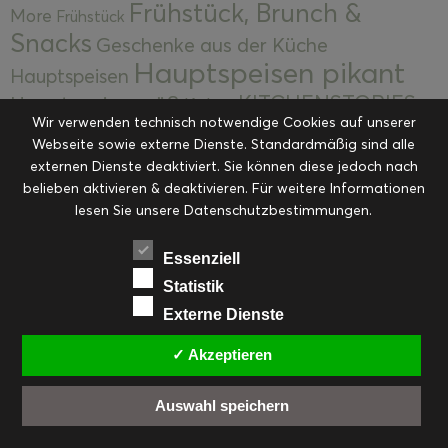
Frühstück, Brunch &
More
Frühstück
Snacks
Geschenke aus der Küche
Hauptspeisen pikant
Hauptspeisen
KITCHENSTORIES
Hauptspeisen süß
Kekse
Wir verwenden technisch notwendige Cookies auf unserer
Kuchen, Torten & Desserts
Kuchen und
Webseite sowie externe Dienste. Standardmäßig sind alle
Kulinarische Mitbringsel &
Desserts
externen Dienste deaktiviert. Sie können diese jedoch nach
Kulinarik
Eingemachtes
belieben aktivieren & deaktivieren. Für weitere Informationen
Resteküche
Ohne Kategorie
Ostern
lesen Sie unsere Datenschutzbestimmungen.
Slider
Startseite
Rezepte
Saisonal
Suppen, Salate & Vorspeisen
Vorspeisen &
Essenziell
Vorspeisen, Salate & Suppen
Suppen
Statistik
Weihnachten
Externe Dienste
Workshops & Events
✓ Akzeptieren
Auswahl speichern
FACEBOOK
PINTEREST
EMAIL