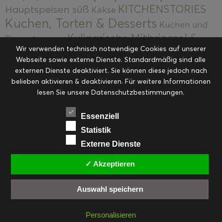
KITCHENSTORIES
Hauptspeisen süß
Kekse
Kuchen, Torten & Desserts
Kuchen und
Kulinarische Mitbringsel &
Desserts
Kulinarik
Wir verwenden technisch notwendige Cookies auf unserer
Eingemachtes
Resteküche
Ohne Kategorie
Ostern
Webseite sowie externe Dienste. Standardmäßig sind alle
Slider
Startseite
Rezepte
Saisonal
externen Dienste deaktiviert. Sie können diese jedoch nach
Suppen, Salate & Vorspeisen
belieben aktivieren & deaktivieren. Für weitere Informationen
Vorspeisen &
lesen Sie unsere Datenschutzbestimmungen.
Vorspeisen, Salate & Suppen
Suppen
Weihnachten
Workshops & Events
Essenziell
Statistik
Externe Dienste
✓ Akzeptieren
FACEBOOK
PINTEREST
EMAIL
INSTAGRAM
RSS
Auswahl speichern
© cookiteasy.at by Simone Kemptner | powered by
ECKER Digital IT Solutions
Personalisieren