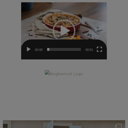
Video-
Player
00:00
00:51