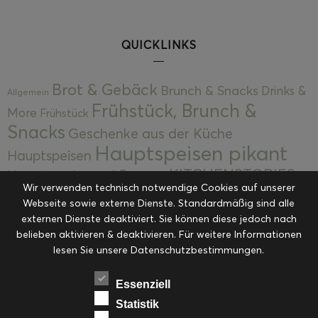
QUICKLINKS
Brot & Gebäck
Brunch & Snacks
Drinks &
Allgemein
Frühstück, Brunch &
More
Frühstück
Snacks
Geschenke aus der Küche
Hauptspeisen pikant
Hauptspeisen
KITCHENSTORIES
Hauptspeisen süß
Kekse
Wir verwenden technisch notwendige Cookies auf unserer
Kuchen, Torten & Desserts
Kuchen und
Webseite sowie externe Dienste. Standardmäßig sind alle
Kulinarische Mitbringsel &
Desserts
externen Dienste deaktiviert. Sie können diese jedoch nach
Kulinarik
Eingemachtes
belieben aktivieren & deaktivieren. Für weitere Informationen
Resteküche
Ohne Kategorie
Ostern
lesen Sie unsere Datenschutzbestimmungen.
Slider
Startseite
Rezepte
Saisonal
Suppen, Salate & Vorspeisen
Vorspeisen &
Essenziell
Vorspeisen, Salate & Suppen
Suppen
Statistik