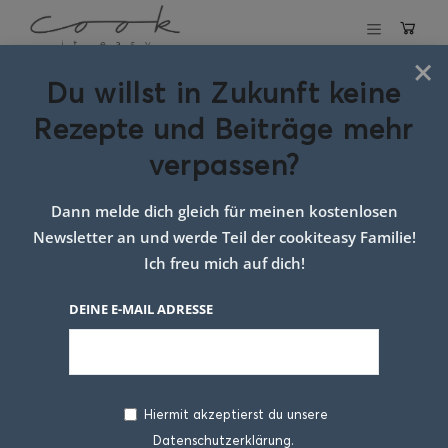
×
Du willst in Zukunft keine
Schlagwort:
Rezepte und Beiträge mehr
Omas
verpassen?
Kirschstrudel
Dann melde dich gleich für meinen kostenlosen
Newsletter an und werde Teil der cookiteasy Familie!
Ich freu mich auf dich!
DEINE E-MAIL ADRESSE
Hiermit akzeptierst du unsere
Datenschutzerklärung.