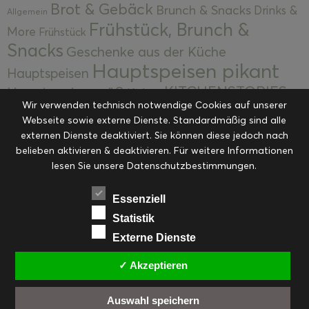
Brot & Gebäck
Brunch & Snacks
Drinks &
Allgemein
Frühstück, Brunch &
More
Frühstück
Snacks
Geschenke aus der Küche
Hauptspeisen pikant
Hauptspeisen
KITCHENSTORIES
Hauptspeisen süß
Kekse
Wir verwenden technisch notwendige Cookies auf unserer
Kuchen, Torten & Desserts
Kuchen und
Webseite sowie externe Dienste. Standardmäßig sind alle
Kulinarische Mitbringsel &
Desserts
externen Dienste deaktiviert. Sie können diese jedoch nach
Kulinarik
Eingemachtes
belieben aktivieren & deaktivieren. Für weitere Informationen
Resteküche
Ohne Kategorie
Ostern
lesen Sie unsere Datenschutzbestimmungen.
Slider
Startseite
Rezepte
Saisonal
Suppen, Salate & Vorspeisen
Vorspeisen &
Essenziell
Vorspeisen, Salate & Suppen
Suppen
Statistik
Weihnachten
Externe Dienste
Workshops & Events
✓ Akzeptieren
Auswahl speichern