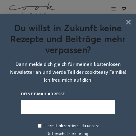
×
Du willst in Zukunft keine
Schlagwort:
Olina
Rezepte und Beiträge mehr
Küche simone
verpassen?
kemptner
Dann melde dich gleich für meinen kostenlosen
Newsletter an und werde Teil der cookiteasy Familie!
Ich freu mich auf dich!
DEINE E-MAIL ADRESSE
Hiermit akzeptierst du unsere
Datenschutzerklärung.