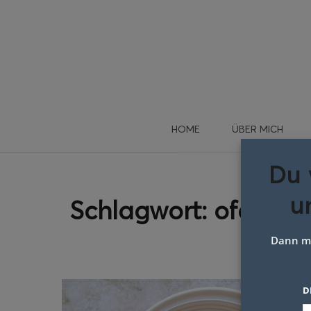
HOME
ÜBER MICH
Du 
u
Schlagwort:
ofen spa
Dann me
D