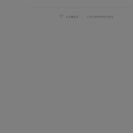
6
LIKES
2 KOMMENTARE
ghurt-Eis am Stil