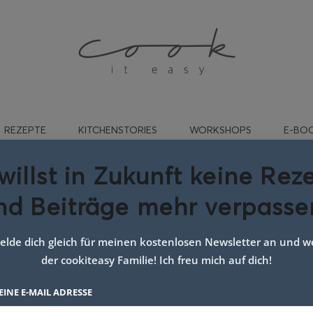
REZEPTE
KITCHENSTORIES
WORKSHOPS
E-BO
willst in Zukunft keine Rez
nd Beiträge mehr verpasse
ghetti mit tomaten und fe
käse
lde dich gleich für meinen kostenlosen Newsletter an und we
der cookiteasy Familie! Ich freu mich auf dich!
EINE E-MAIL ADRESSE