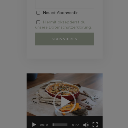
Neue/r AbonnentIn
Hiermit akzeptierst du
unsere Datenschutzerklärung.
Video-
Player
00:00
00:51