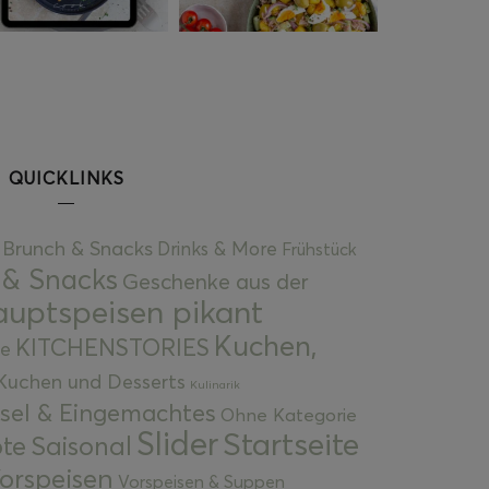
QUICKLINKS
Brunch & Snacks
Drinks & More
Frühstück
 & Snacks
Geschenke aus der
uptspeisen pikant
Kuchen,
KITCHENSTORIES
e
Kuchen und Desserts
Kulinarik
gsel & Eingemachtes
Ohne Kategorie
Slider
Startseite
te
Saisonal
orspeisen
Vorspeisen & Suppen