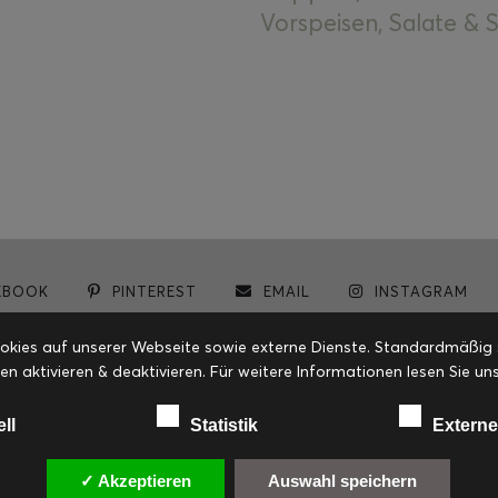
Vorspeisen, Salate &
EBOOK
PINTEREST
EMAIL
INSTAGRAM
© cookiteasy.at by Simone Kemptner | powered by
ECKER Digital IT Solutions
ies auf unserer Webseite sowie externe Dienste. Standardmäßig sin
en aktivieren & deaktivieren. Für weitere Informationen lesen Sie
ell
Statistik
Externe
✓ Akzeptieren
Auswahl speichern