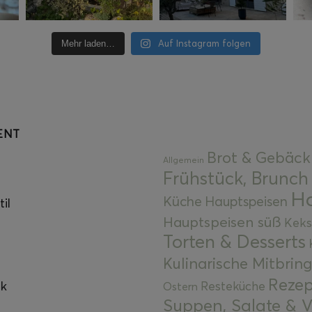
Auf Instagram folgen
Mehr laden…
ENT
Brot & Gebäck
Allgemein
Frühstück, Brunch
Ha
Küche
Hauptspeisen
il
Hauptspeisen süß
Keks
Torten & Desserts
Kulinarische Mitbrin
Rezep
ok
Resteküche
Ostern
Suppen, Salate & V