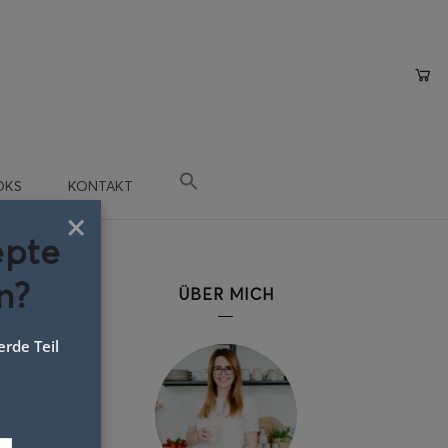
OKS
KONTAKT
×
epte
n?
ta
ÜBER MICH
rde Teil