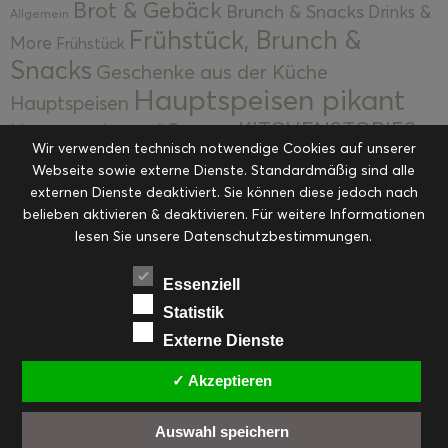
Brot & Gebäck
Brunch & Snacks
Drinks &
Allgemein
Frühstück, Brunch &
More
Frühstück
Snacks
Geschenke aus der Küche
Hauptspeisen pikant
Hauptspeisen
KITCHENSTORIES
Hauptspeisen süß
Kekse
Wir verwenden technisch notwendige Cookies auf unserer
Kuchen, Torten & Desserts
Kuchen und
Webseite sowie externe Dienste. Standardmäßig sind alle
Kulinarische Mitbringsel &
Desserts
externen Dienste deaktiviert. Sie können diese jedoch nach
Kulinarik
Eingemachtes
belieben aktivieren & deaktivieren. Für weitere Informationen
Resteküche
Ohne Kategorie
Ostern
lesen Sie unsere Datenschutzbestimmungen.
Slider
Startseite
Rezepte
Saisonal
Suppen, Salate & Vorspeisen
Vorspeisen &
Essenziell
Vorspeisen, Salate & Suppen
Suppen
Statistik
Weihnachten
Externe Dienste
Workshops & Events
✓ Akzeptieren
Auswahl speichern