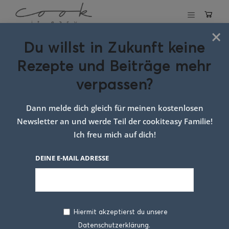
×
Du willst in Zukunft keine
Schlagwort:
Rezepte und Beiträge mehr
lachsfilet
verpassen?
Dann melde dich gleich für meinen kostenlosen
Newsletter an und werde Teil der cookiteasy Familie!
Ich freu mich auf dich!
DEINE E-MAIL ADRESSE
Hiermit akzeptierst du unsere
Datenschutzerklärung.