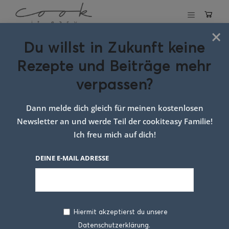
×
Du willst in Zukunft keine
Schlagwort:
Rezepte und Beiträge mehr
Lachs mit
verpassen?
Tomaten
Dann melde dich gleich für meinen kostenlosen
Newsletter an und werde Teil der cookiteasy Familie!
Ich freu mich auf dich!
DEINE E-MAIL ADRESSE
Hiermit akzeptierst du unsere
Datenschutzerklärung.