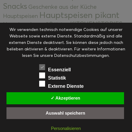
Snacks
Geschenke aus der Küche
Hauptspeisen pikant
Hauptspeisen
KITCHENSTORIES
Hauptspeisen süß
Kekse
Wir verwenden technisch notwendige Cookies auf unserer
Kuchen, Torten & Desserts
Kuchen und
Webseite sowie externe Dienste. Standardmäßig sind alle
Kulinarische Mitbringsel &
Desserts
externen Dienste deaktiviert. Sie können diese jedoch nach
Kulinarik
Eingemachtes
belieben aktivieren & deaktivieren. Für weitere Informationen
Resteküche
Ohne Kategorie
Ostern
lesen Sie unsere Datenschutzbestimmungen.
Slider
Startseite
Rezepte
Saisonal
Suppen, Salate & Vorspeisen
Vorspeisen &
Essenziell
Vorspeisen, Salate & Suppen
Suppen
Statistik
Weihnachten
Externe Dienste
Workshops & Events
✓ Akzeptieren
Auswahl speichern
FACEBOOK
PINTEREST
EMAIL
INSTAGRAM
RSS
Personalisieren