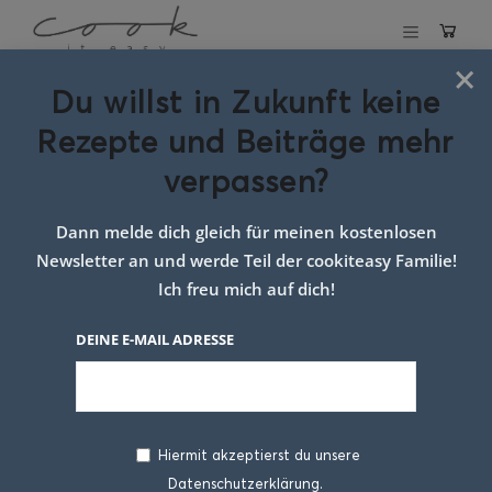
×
Du willst in Zukunft keine
Schlagwort:
Rezepte und Beiträge mehr
kürbiskernbrot
verpassen?
Dann melde dich gleich für meinen kostenlosen
Newsletter an und werde Teil der cookiteasy Familie!
Ich freu mich auf dich!
DEINE E-MAIL ADRESSE
Hiermit akzeptierst du unsere
Datenschutzerklärung.