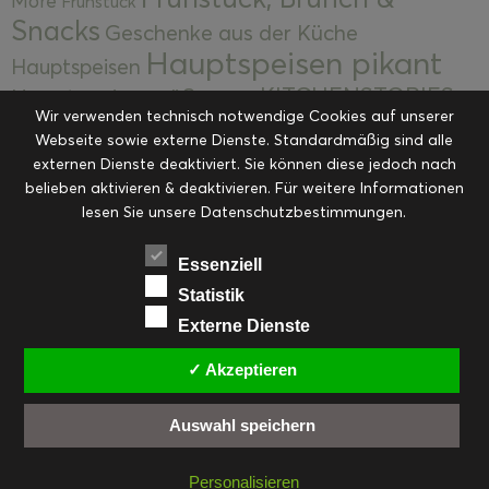
More
Frühstück
Snacks
Geschenke aus der Küche
Hauptspeisen pikant
Hauptspeisen
KITCHENSTORIES
Hauptspeisen süß
Kekse
Wir verwenden technisch notwendige Cookies auf unserer
Kuchen, Torten & Desserts
Kuchen und
Webseite sowie externe Dienste. Standardmäßig sind alle
Kulinarische Mitbringsel &
Desserts
externen Dienste deaktiviert. Sie können diese jedoch nach
Kulinarik
Eingemachtes
belieben aktivieren & deaktivieren. Für weitere Informationen
Resteküche
Ohne Kategorie
Ostern
lesen Sie unsere Datenschutzbestimmungen.
Slider
Startseite
Rezepte
Saisonal
Suppen, Salate & Vorspeisen
Vorspeisen &
Essenziell
Vorspeisen, Salate & Suppen
Suppen
Statistik
Weihnachten
Externe Dienste
Workshops & Events
✓ Akzeptieren
Auswahl speichern
FACEBOOK
PINTEREST
EMAIL
INSTAGRAM
RSS
Personalisieren