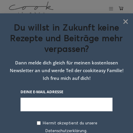
×
Du willst in Zukunft keine
Dinkel Vollkorn Brot mit
Rezepte und Beiträge mehr
Kürbiskernen
verpassen?
31. OKTOBER 2019
Dann melde dich gleich für meinen kostenlosen
Newsletter an und werde Teil der cookiteasy Familie!
Ich freu mich auf dich!
DEINE E-MAIL ADRESSE
Hiermit akzeptierst du unsere
Datenschutzerklärung.
Wir alle, na gut sehr viele von uns essen