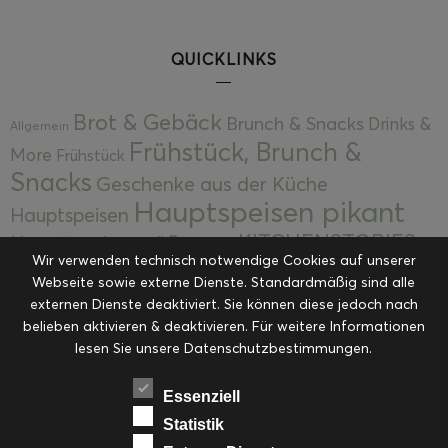
QUICKLINKS
Brot & Gebäck
Brunch & Snacks
Drinks &
Allgemein
Frühstück, Brunch &
More
Frühstück
Snacks
Geschenke aus der Küche
Hauptspeisen pikant
Hauptspeisen
KITCHENSTORIES
Hauptspeisen süß
Kekse
Wir verwenden technisch notwendige Cookies auf unserer
Kuchen, Torten & Desserts
Kuchen und
Webseite sowie externe Dienste. Standardmäßig sind alle
Kulinarische Mitbringsel &
Desserts
externen Dienste deaktiviert. Sie können diese jedoch nach
Kulinarik
Eingemachtes
belieben aktivieren & deaktivieren. Für weitere Informationen
Resteküche
Ohne Kategorie
Ostern
lesen Sie unsere Datenschutzbestimmungen.
Slider
Startseite
Rezepte
Saisonal
Suppen, Salate & Vorspeisen
Vorspeisen &
Essenziell
Vorspeisen, Salate & Suppen
Suppen
Statistik