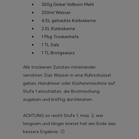
300g Dinkel Vollkorn Mehl
250ml Wasser
4 EL gehackte Kürbiskerne
2 EL Kürbiskerne
1 Pkg Trockenhefe
1 TL Salz
1 TL Brotgewürz
Alle trockenen Zutaten miteinander
verrühren. Das Wasser in eine Rührschüssel
geben, Handmixer oder Küchenmaschine auf
Stufe 1 einschalten, die Brotmischung
zugeben und kräftig durchkneten.
ACHTUNG es reicht Stufe 1, max. 2, wer
langsam und länger knetet hat am Ende das
bessere Ergebnis. 🙂