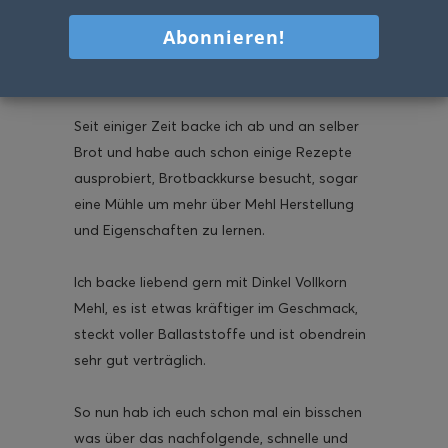
liebend gerne Brot. Wir auch! Am liebsten
frisches knuspriges gesundes Brot direkt aus
dem Ofen oder einer guten Bäckerei :).
Seit einiger Zeit backe ich ab und an selber
Brot und habe auch schon einige Rezepte
ausprobiert, Brotbackkurse besucht, sogar
eine Mühle um mehr über Mehl Herstellung
und Eigenschaften zu lernen.
Ich backe liebend gern mit Dinkel Vollkorn
Mehl, es ist etwas kräftiger im Geschmack,
steckt voller Ballaststoffe und ist obendrein
sehr gut verträglich.
So nun hab ich euch schon mal ein bisschen
was über das nachfolgende, schnelle und