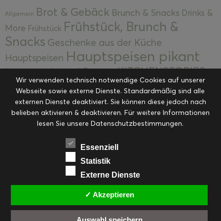
Brot & Gebäck
Brunch & Snacks
Drinks &
Allgemein
Frühstück, Brunch &
More
Frühstück
Snacks
Geschenke aus der Küche
Hauptspeisen pikant
Hauptspeisen
KITCHENSTORIES
Hauptspeisen süß
Kekse
Wir verwenden technisch notwendige Cookies auf unserer
Kuchen, Torten & Desserts
Kuchen und
Webseite sowie externe Dienste. Standardmäßig sind alle
Kulinarische Mitbringsel &
Desserts
externen Dienste deaktiviert. Sie können diese jedoch nach
Kulinarik
Eingemachtes
belieben aktivieren & deaktivieren. Für weitere Informationen
Resteküche
Ohne Kategorie
Ostern
lesen Sie unsere Datenschutzbestimmungen.
Slider
Startseite
Rezepte
Saisonal
Suppen, Salate & Vorspeisen
Vorspeisen &
Essenziell
Vorspeisen, Salate & Suppen
Suppen
Statistik
Weihnachten
Externe Dienste
Workshops & Events
✓ Akzeptieren
Auswahl speichern