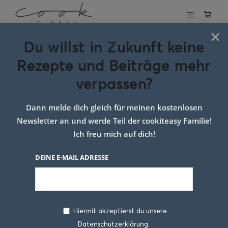
×
Du willst in Zukunft keine
Schlagwort:
Rezepte und Beiträge mehr
kuchen zum
verpassen?
vorbereiten
Dann melde dich gleich für meinen kostenlosen
Newsletter an und werde Teil der cookiteasy Familie!
Ich freu mich auf dich!
DEINE E-MAIL ADRESSE
Hiermit akzeptierst du unsere
Datenschutzerklärung.