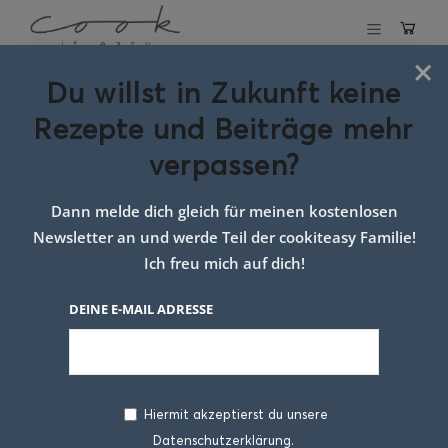
×
Du willst in Zukunft keine
Schlagwort:
Rezepte und Beiträge mehr
Kirschenstrudel
verpassen?
Dann melde dich gleich für meinen kostenlosen
Newsletter an und werde Teil der cookiteasy Familie!
Ich freu mich auf dich!
DEINE E-MAIL ADRESSE
Hiermit akzeptierst du unsere
Datenschutzerklärung.