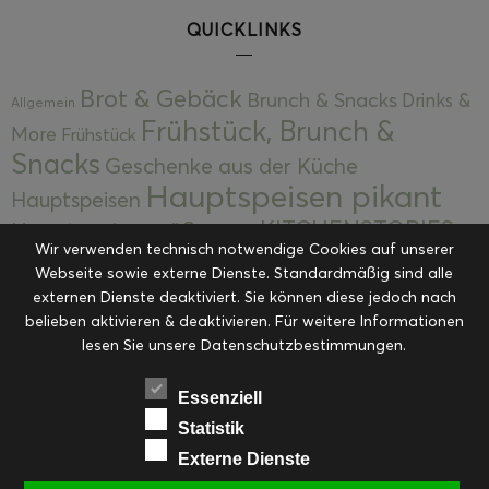
QUICKLINKS
Brot & Gebäck
Brunch & Snacks
Drinks &
Allgemein
Frühstück, Brunch &
More
Frühstück
Snacks
Geschenke aus der Küche
Hauptspeisen pikant
Hauptspeisen
KITCHENSTORIES
Hauptspeisen süß
Kekse
Wir verwenden technisch notwendige Cookies auf unserer
Kuchen, Torten & Desserts
Kuchen und
Webseite sowie externe Dienste. Standardmäßig sind alle
Kulinarische Mitbringsel &
Desserts
externen Dienste deaktiviert. Sie können diese jedoch nach
Kulinarik
Eingemachtes
belieben aktivieren & deaktivieren. Für weitere Informationen
Resteküche
Ohne Kategorie
Ostern
lesen Sie unsere Datenschutzbestimmungen.
Slider
Startseite
Rezepte
Saisonal
Suppen, Salate & Vorspeisen
Vorspeisen &
Essenziell
Vorspeisen, Salate & Suppen
Suppen
Statistik
Weihnachten
Externe Dienste
Workshops & Events