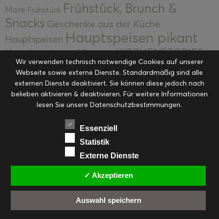
Frühstück, Brunch &
More
Frühstück
Snacks
Geschenke aus der Küche
Hauptspeisen pikant
Hauptspeisen
KITCHENSTORIES
Hauptspeisen süß
Kekse
Wir verwenden technisch notwendige Cookies auf unserer
Kuchen, Torten & Desserts
Kuchen und
Webseite sowie externe Dienste. Standardmäßig sind alle
Kulinarische Mitbringsel &
Desserts
externen Dienste deaktiviert. Sie können diese jedoch nach
Kulinarik
Eingemachtes
belieben aktivieren & deaktivieren. Für weitere Informationen
Resteküche
Ohne Kategorie
Ostern
lesen Sie unsere Datenschutzbestimmungen.
Slider
Startseite
Rezepte
Saisonal
Suppen, Salate & Vorspeisen
Vorspeisen &
Essenziell
Vorspeisen, Salate & Suppen
Suppen
Statistik
Weihnachten
Externe Dienste
Workshops & Events
✓ Akzeptieren
Auswahl speichern
FACEBOOK
PINTEREST
EMAIL