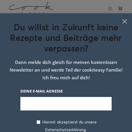
×
Du willst in Zukunft keine
Schlagwort:
Rezepte und Beiträge mehr
kipferl aus
verpassen?
topfenteig
Dann melde dich gleich für meinen kostenlosen
Newsletter an und werde Teil der cookiteasy Familie!
Ich freu mich auf dich!
DEINE E-MAIL ADRESSE
Hiermit akzeptierst du unsere
Datenschutzerklärung.