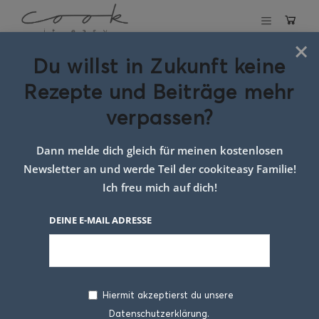
×
Du willst in Zukunft keine
Schlagwort:
Rezepte und Beiträge mehr
kartoffel spargel
verpassen?
gratin
Dann melde dich gleich für meinen kostenlosen
Newsletter an und werde Teil der cookiteasy Familie!
Ich freu mich auf dich!
DEINE E-MAIL ADRESSE
Hiermit akzeptierst du unsere
Datenschutzerklärung.