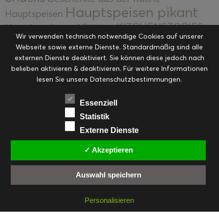
Hauptspeisen pikant
Hauptspeisen
KITCHENSTORIES
Hauptspeisen süß
Kekse
Wir verwenden technisch notwendige Cookies auf unserer
Kuchen, Torten & Desserts
Kuchen und
Webseite sowie externe Dienste. Standardmäßig sind alle
Kulinarische Mitbringsel &
Desserts
externen Dienste deaktiviert. Sie können diese jedoch nach
Kulinarik
Eingemachtes
belieben aktivieren & deaktivieren. Für weitere Informationen
Resteküche
Ohne Kategorie
Ostern
lesen Sie unsere Datenschutzbestimmungen.
Slider
Startseite
Rezepte
Saisonal
Suppen, Salate & Vorspeisen
Vorspeisen &
Essenziell
Vorspeisen, Salate & Suppen
Suppen
Statistik
Weihnachten
Externe Dienste
Workshops & Events
✓ Akzeptieren
Auswahl speichern
FACEBOOK
PINTEREST
EMAIL
INSTAGRAM
RSS
Personalisieren
© cookiteasy.at by Simone Kemptner | powered by
ECKER Digital IT Solutions