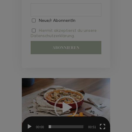
Neue/r AbonnentIn
Hiermit akzeptierst du unsere
Datenschutzerklärung.
Video-
Player
00:00
00:51