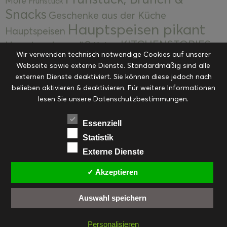
More
Frühstück
Snacks
Geschenke aus der Küche
Hauptspeisen pikant
Hauptspeisen
KITCHENSTORIES
Hauptspeisen süß
Kekse
Wir verwenden technisch notwendige Cookies auf unserer
Kuchen, Torten & Desserts
Kuchen und
Webseite sowie externe Dienste. Standardmäßig sind alle
Kulinarische Mitbringsel &
Desserts
externen Dienste deaktiviert. Sie können diese jedoch nach
Kulinarik
Eingemachtes
belieben aktivieren & deaktivieren. Für weitere Informationen
Resteküche
Ohne Kategorie
Ostern
lesen Sie unsere Datenschutzbestimmungen.
Slider
Startseite
Rezepte
Saisonal
Suppen, Salate & Vorspeisen
Vorspeisen &
Essenziell
Vorspeisen, Salate & Suppen
Suppen
Statistik
Weihnachten
Externe Dienste
Workshops & Events
✓ Akzeptieren
Auswahl speichern
FACEBOOK
PINTEREST
EMAIL
INSTAGRAM
RSS
Personalisieren