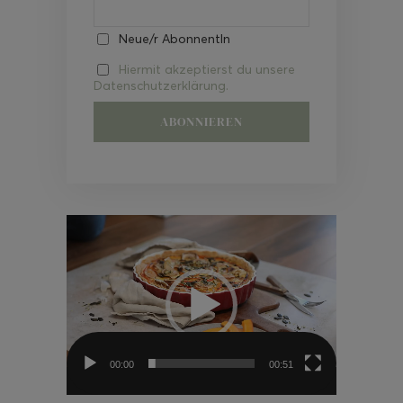
Neue/r AbonnentIn
Hiermit akzeptierst du unsere
Datenschutzerklärung.
Video-
Player
00:00
00:51