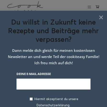
×
Du willst in Zukunft keine
Schlagwort:
Rezepte und Beiträge mehr
Kakao Waffeln
verpassen?
Dann melde dich gleich für meinen kostenlosen
Newsletter an und werde Teil der cookiteasy Familie!
Ich freu mich auf dich!
DEINE E-MAIL ADRESSE
Hiermit akzeptierst du unsere
Datenschutzerklärung.