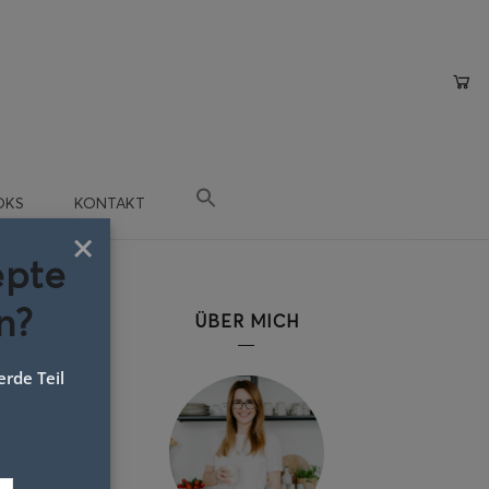
OKS
KONTAKT
×
epte
n?
ÜBER MICH
rde Teil