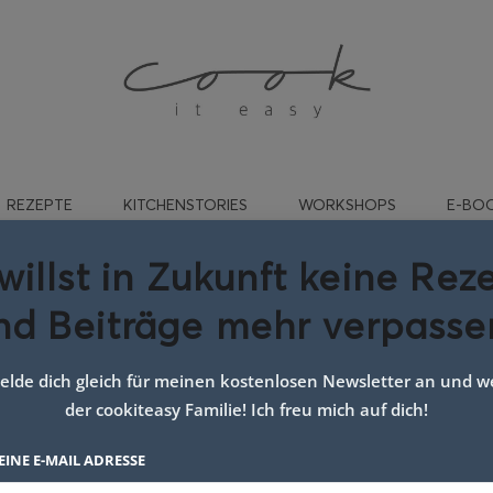
REZEPTE
KITCHENSTORIES
WORKSHOPS
E-BO
willst in Zukunft keine Rez
nd Beiträge mehr verpasse
talienische minestrone
lde dich gleich für meinen kostenlosen Newsletter an und we
der cookiteasy Familie! Ich freu mich auf dich!
EINE E-MAIL ADRESSE