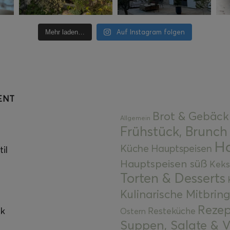
Auf Instagram folgen
Mehr laden…
ENT
Brot & Gebäck
Allgemein
Frühstück, Brunch
Ha
Küche
Hauptspeisen
il
Hauptspeisen süß
Keks
Torten & Desserts
Kulinarische Mitbrin
Rezep
ok
Resteküche
Ostern
Suppen, Salate & V