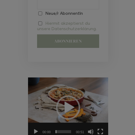
Neue/r AbonnentIn
Hiermit akzeptierst du
unsere Datenschutzerklärung.
Video-
Player
00:00
00:51