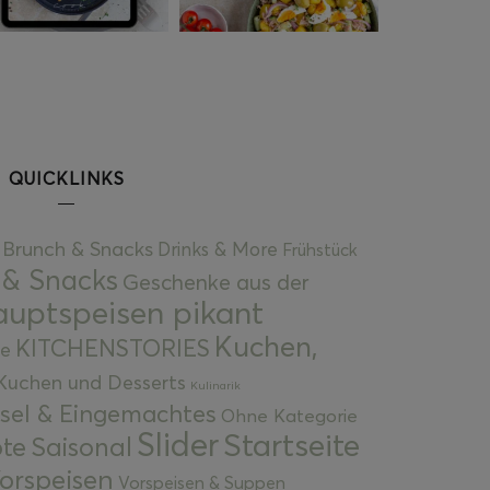
QUICKLINKS
Brunch & Snacks
Drinks & More
Frühstück
 & Snacks
Geschenke aus der
uptspeisen pikant
Kuchen,
KITCHENSTORIES
e
Kuchen und Desserts
Kulinarik
gsel & Eingemachtes
Ohne Kategorie
Slider
Startseite
te
Saisonal
orspeisen
Vorspeisen & Suppen