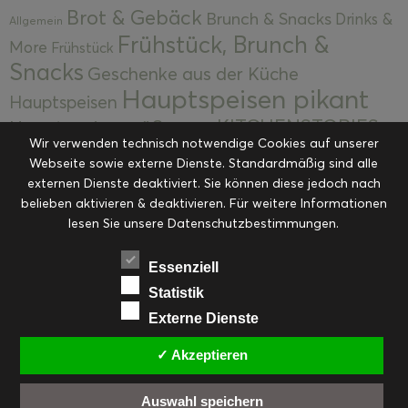
Brot & Gebäck
Brunch & Snacks
Drinks &
Allgemein
Frühstück, Brunch &
More
Frühstück
Snacks
Geschenke aus der Küche
Hauptspeisen pikant
Hauptspeisen
KITCHENSTORIES
Hauptspeisen süß
Kekse
Wir verwenden technisch notwendige Cookies auf unserer
Kuchen, Torten & Desserts
Kuchen und
Webseite sowie externe Dienste. Standardmäßig sind alle
Kulinarische Mitbringsel &
Desserts
externen Dienste deaktiviert. Sie können diese jedoch nach
Kulinarik
Eingemachtes
belieben aktivieren & deaktivieren. Für weitere Informationen
Resteküche
Ohne Kategorie
Ostern
lesen Sie unsere Datenschutzbestimmungen.
Slider
Startseite
Rezepte
Saisonal
Suppen, Salate & Vorspeisen
Vorspeisen &
Essenziell
Vorspeisen, Salate & Suppen
Suppen
Statistik
Weihnachten
Externe Dienste
Workshops & Events
✓ Akzeptieren
Auswahl speichern