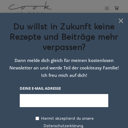
×
Du willst in Zukunft keine
Schlagwort:
Rezepte und Beiträge mehr
hefeteilchen
verpassen?
Dann melde dich gleich für meinen kostenlosen
Newsletter an und werde Teil der cookiteasy Familie!
Ich freu mich auf dich!
DEINE E-MAIL ADRESSE
Hiermit akzeptierst du unsere
Datenschutzerklärung.