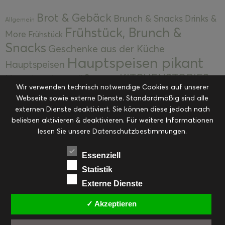
Brot & Gebäck
Brunch & Snacks
Drinks &
Allgemein
Frühstück, Brunch &
More
Frühstück
Snacks
Geschenke aus der Küche
Hauptspeisen pikant
Hauptspeisen
KITCHENSTORIES
Hauptspeisen süß
Kekse
Wir verwenden technisch notwendige Cookies auf unserer
Kuchen, Torten & Desserts
Kuchen und
Webseite sowie externe Dienste. Standardmäßig sind alle
Kulinarische Mitbringsel &
Desserts
externen Dienste deaktiviert. Sie können diese jedoch nach
Kulinarik
Eingemachtes
belieben aktivieren & deaktivieren. Für weitere Informationen
Resteküche
Ohne Kategorie
Ostern
lesen Sie unsere Datenschutzbestimmungen.
Slider
Startseite
Rezepte
Saisonal
Suppen, Salate & Vorspeisen
Vorspeisen &
Essenziell
Vorspeisen, Salate & Suppen
Suppen
Statistik
Weihnachten
Externe Dienste
Workshops & Events
✓ Akzeptieren