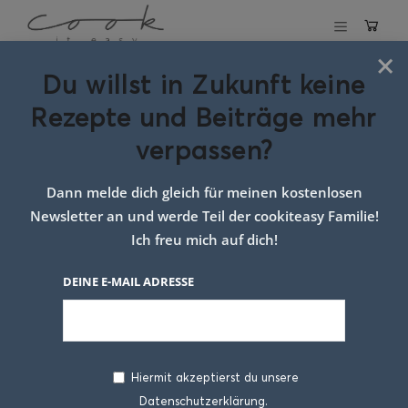
×
Du willst in Zukunft keine
Schlagwort:
Rezepte und Beiträge mehr
Hefeteig Rezept
verpassen?
Dann melde dich gleich für meinen kostenlosen
Newsletter an und werde Teil der cookiteasy Familie!
Ich freu mich auf dich!
DEINE E-MAIL ADRESSE
Hiermit akzeptierst du unsere
Datenschutzerklärung.