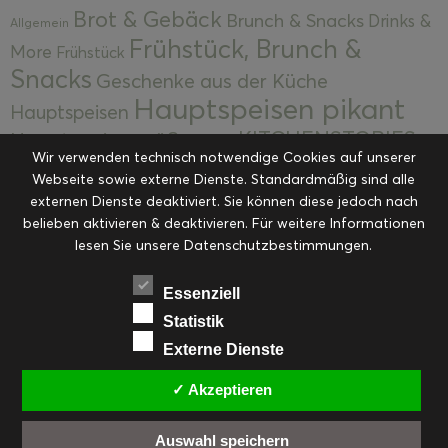
Brot & Gebäck
Brunch & Snacks
Drinks &
Allgemein
Frühstück, Brunch &
More
Frühstück
Snacks
Geschenke aus der Küche
Hauptspeisen pikant
Hauptspeisen
KITCHENSTORIES
Hauptspeisen süß
Kekse
Wir verwenden technisch notwendige Cookies auf unserer
Kuchen, Torten & Desserts
Kuchen und
Webseite sowie externe Dienste. Standardmäßig sind alle
Kulinarische Mitbringsel &
Desserts
externen Dienste deaktiviert. Sie können diese jedoch nach
Kulinarik
Eingemachtes
belieben aktivieren & deaktivieren. Für weitere Informationen
Resteküche
Ohne Kategorie
Ostern
lesen Sie unsere Datenschutzbestimmungen.
Slider
Startseite
Rezepte
Saisonal
Suppen, Salate & Vorspeisen
Vorspeisen &
Essenziell
Vorspeisen, Salate & Suppen
Suppen
Statistik
Weihnachten
Externe Dienste
Workshops & Events
✓ Akzeptieren
Auswahl speichern