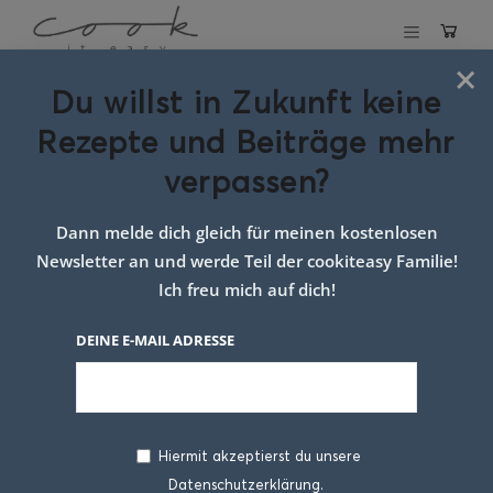
×
Du willst in Zukunft keine
Schlagwort:
Hefe
Rezepte und Beiträge mehr
Teig Rezept süß
verpassen?
Dann melde dich gleich für meinen kostenlosen
Newsletter an und werde Teil der cookiteasy Familie!
Ich freu mich auf dich!
DEINE E-MAIL ADRESSE
Hiermit akzeptierst du unsere
Datenschutzerklärung.