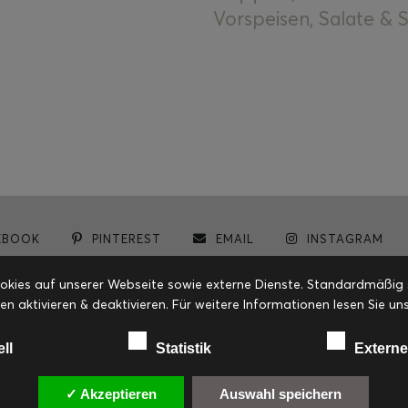
Vorspeisen, Salate &
EBOOK
PINTEREST
EMAIL
INSTAGRAM
© cookiteasy.at by Simone Kemptner | powered by
ECKER Digital IT Solutions
ies auf unserer Webseite sowie externe Dienste. Standardmäßig sin
en aktivieren & deaktivieren. Für weitere Informationen lesen Sie
ell
Statistik
Externe
✓ Akzeptieren
Auswahl speichern