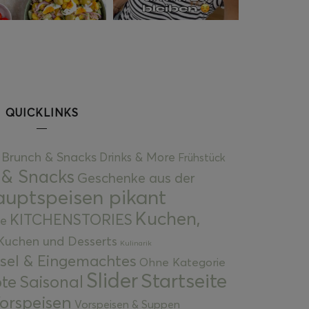
QUICKLINKS
Brunch & Snacks
Drinks & More
Frühstück
 & Snacks
Geschenke aus der
uptspeisen pikant
Kuchen,
KITCHENSTORIES
e
Kuchen und Desserts
Kulinarik
gsel & Eingemachtes
Ohne Kategorie
Slider
Startseite
te
Saisonal
orspeisen
Vorspeisen & Suppen