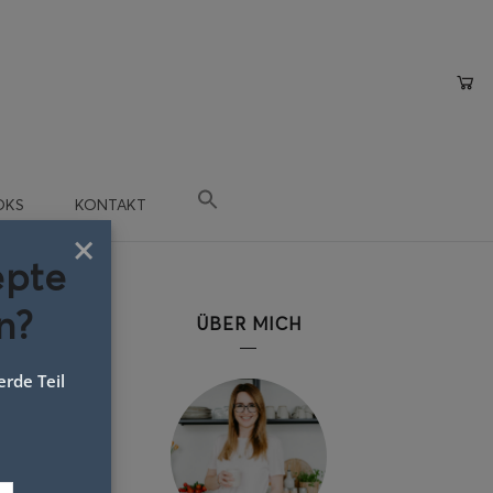
OKS
KONTAKT
×
epte
n?
ce
ÜBER MICH
rde Teil