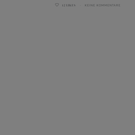
12
LIKES
KEINE KOMMENTARE
ghurt-Eis am Stil