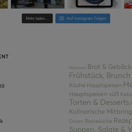
Auf Instagram folgen
Mehr laden…
ENT
Brot & Gebäck
Allgemein
Frühstück, Brunch
Ha
Küche
Hauptspeisen
il
Hauptspeisen süß
Keks
Torten & Desserts
Kulinarische Mitbrin
Rezep
ok
Resteküche
Ostern
Suppen, Salate & V