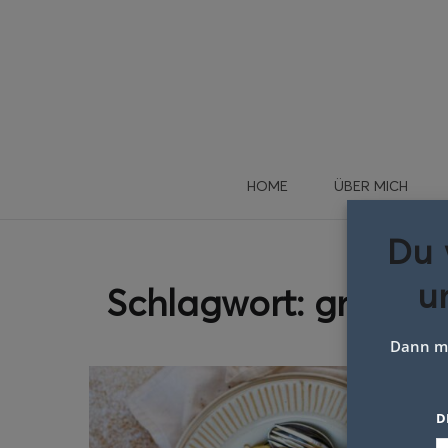
HOME
ÜBER MICH
Du 
u
Schlagwort:
gnocchi
Dann me
D