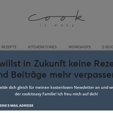
REZEPTE
KITCHENSTORIES
WORKSHOPS
E-BO
willst in Zukunft keine Rez
nd Beiträge mehr verpasse
 mit spinat und sahne sau
lde dich gleich für meinen kostenlosen Newsletter an und we
der cookiteasy Familie! Ich freu mich auf dich!
EINE E-MAIL ADRESSE