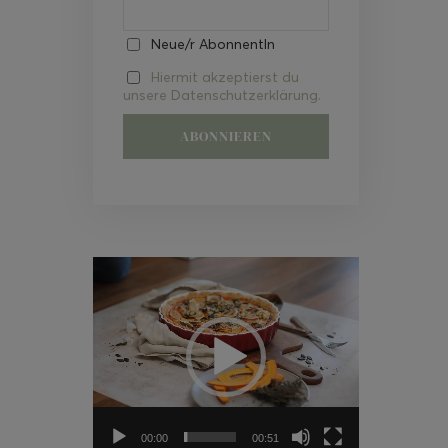
Neue/r AbonnentIn
Hiermit akzeptierst du
unsere Datenschutzerklärung.
Video-
Player
00:00
00:51