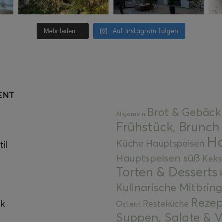
Auf Instagram folgen
Mehr laden…
ENT
Brot & Gebäck
Allgemein
Frühstück, Brunch
Ha
Küche
Hauptspeisen
il
Hauptspeisen süß
Keks
Torten & Desserts
Kulinarische Mitbrin
Rezep
ok
Resteküche
Ostern
Suppen, Salate & V