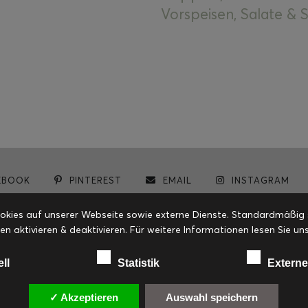
Vorspeisen, Salate &
EBOOK
PINTEREST
EMAIL
INSTAGRAM
© cookiteasy.at by Simone Kemptner | powered by
ECKER Digital IT Solutions
ies auf unserer Webseite sowie externe Dienste. Standardmäßig sin
en aktivieren & deaktivieren. Für weitere Informationen lesen Sie
ell
Statistik
Externe
✓ Akzeptieren
Auswahl speichern