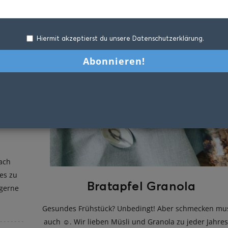
Hiermit akzeptierst du unsere Datenschutzerklärung.
ach
 es zu
Bratapfel Granola
 gerne
Gesundes Frühstück? Unbedingt! Aber schmecken mu
auch ☺️. Wir lieben Müsli und Granola zu jeder Jahres