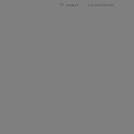
8
LIKES
3 KOMMENTARE
ghurt-Eis am Stil