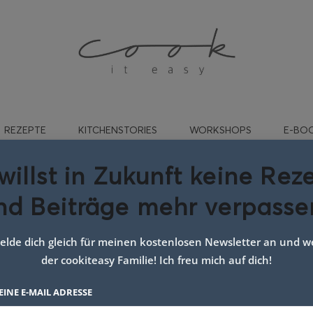
REZEPTE
KITCHENSTORIES
WORKSHOPS
E-BO
willst in Zukunft keine Rez
nd Beiträge mehr verpasse
:
gesundes Granola
lde dich gleich für meinen kostenlosen Newsletter an und we
der cookiteasy Familie! Ich freu mich auf dich!
EINE E-MAIL ADRESSE