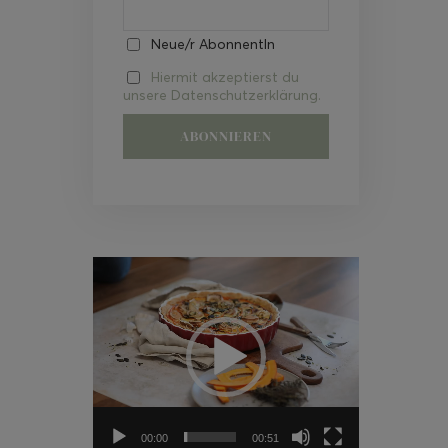
Neue/r AbonnentIn
Hiermit akzeptierst du
unsere Datenschutzerklärung.
Video-
Player
00:00
00:51