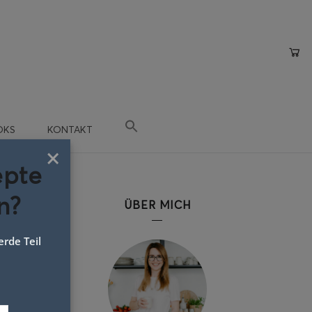
OKS
KONTAKT
×
epte
n?
ÜBER MICH
rde Teil