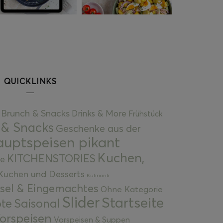
QUICKLINKS
Brunch & Snacks
Drinks & More
Frühstück
 & Snacks
Geschenke aus der
uptspeisen pikant
Kuchen,
KITCHENSTORIES
e
Kuchen und Desserts
Kulinarik
gsel & Eingemachtes
Ohne Kategorie
Slider
Startseite
te
Saisonal
orspeisen
Vorspeisen & Suppen