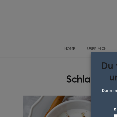
HOME
ÜBER MICH
Du 
u
Schlagwort
Dann me
D