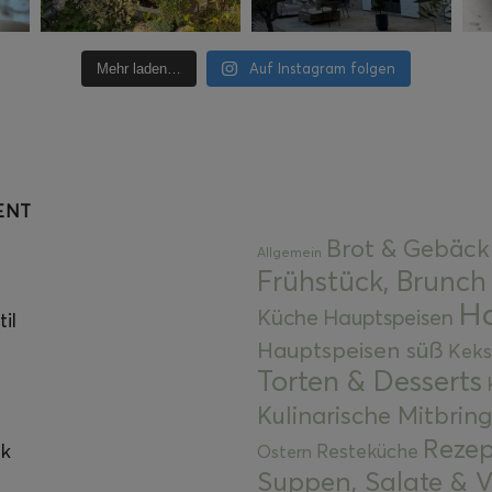
Auf Instagram folgen
Mehr laden…
ENT
Brot & Gebäck
Allgemein
Frühstück, Brunch
Ha
Küche
Hauptspeisen
il
Hauptspeisen süß
Keks
Torten & Desserts
Kulinarische Mitbrin
Rezep
ok
Resteküche
Ostern
Suppen, Salate & V