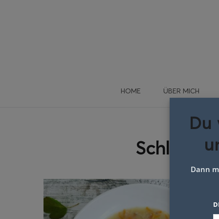
HOME
ÜBER MICH
Du 
u
Schlagwor
Dann me
D