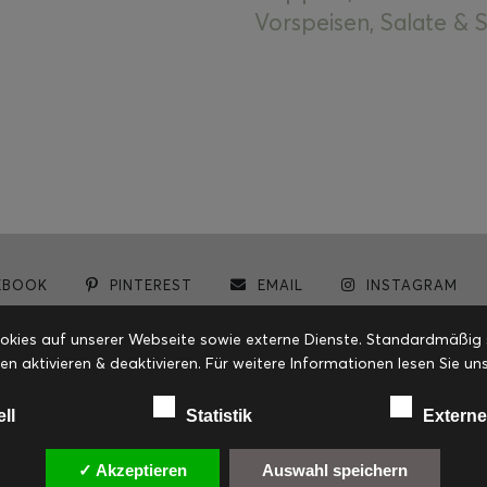
Vorspeisen, Salate &
EBOOK
PINTEREST
EMAIL
INSTAGRAM
© cookiteasy.at by Simone Kemptner | powered by
ECKER Digital IT Solutions
ies auf unserer Webseite sowie externe Dienste. Standardmäßig sin
en aktivieren & deaktivieren. Für weitere Informationen lesen Sie
ell
Statistik
Externe
✓ Akzeptieren
Auswahl speichern