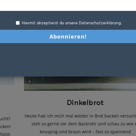
Hiermit akzeptierst du unsere Datenschutzerklärung.
Dinkelbrot
Heute hab ich mich mal wieder in Brot backen versucht
ucht?
steh so gerne vor dem Backrohr und schau zu wie 
cken!
knusprig und braun wird – fast so spannend
fühlt