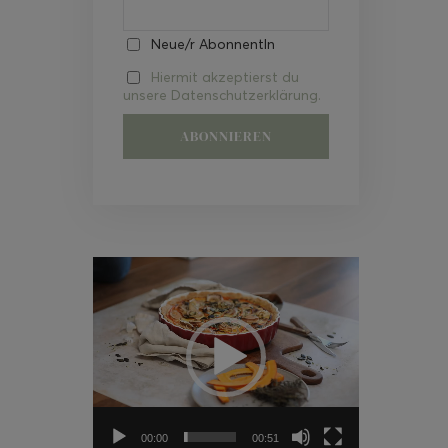
Neue/r AbonnentIn
Hiermit akzeptierst du
unsere Datenschutzerklärung.
Video-
Player
00:00
00:51