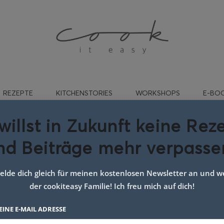
REZEPTE
KITCHENSTORIES
WORKSHOPS
E-BO
willst in Zukunft keine Rez
nd Beiträge mehr verpasse
t:
gesund bleiben
lde dich gleich für meinen kostenlosen Newsletter an und we
der cookiteasy Familie! Ich freu mich auf dich!
EINE E-MAIL ADRESSE