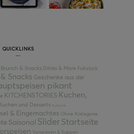
QUICKLINKS
Brunch & Snacks
Drinks & More
Frühstück
 & Snacks
Geschenke aus der
uptspeisen pikant
Kuchen,
KITCHENSTORIES
e
Kuchen und Desserts
Kulinarik
gsel & Eingemachtes
Ohne Kategorie
Slider
Startseite
te
Saisonal
orspeisen
Vorspeisen & Suppen