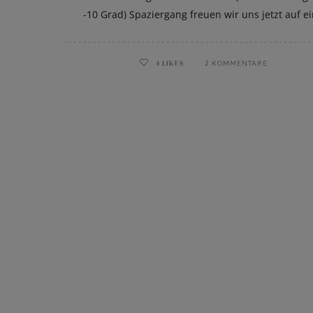
-10 Grad) Spaziergang freuen wir uns jetzt auf e
4
LIKES
2 KOMMENTARE
ghurt-Eis am Stil