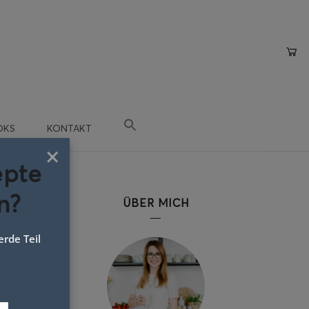
OKS
KONTAKT
×
epte
n?
ÜBER MICH
rde Teil