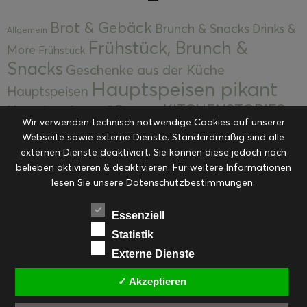
Brot & Gebäck
Brunch & Snacks
Drinks &
Allgemein
Frühstück, Brunch &
More
Frühstück
Snacks
Geschenke aus der Küche
Hauptspeisen pikant
Hauptspeisen
KITCHENSTORIES
Hauptspeisen süß
Kekse
Wir verwenden technisch notwendige Cookies auf unserer
Kuchen, Torten & Desserts
Kuchen und
Webseite sowie externe Dienste. Standardmäßig sind alle
Kulinarische Mitbringsel &
Desserts
externen Dienste deaktiviert. Sie können diese jedoch nach
Kulinarik
Eingemachtes
belieben aktivieren & deaktivieren. Für weitere Informationen
Resteküche
Ohne Kategorie
Ostern
lesen Sie unsere Datenschutzbestimmungen.
Slider
Startseite
Rezepte
Saisonal
Suppen, Salate & Vorspeisen
Vorspeisen &
Essenziell
Vorspeisen, Salate & Suppen
Suppen
Statistik
Weihnachten
Externe Dienste
Workshops & Events
✓ Akzeptieren