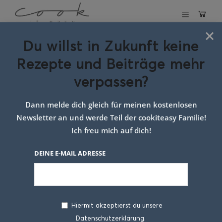
×
Du willst in Zukunft keine
Schlagwort:
Rezepte und Beiträge mehr
germteig striezel
verpassen?
Dann melde dich gleich für meinen kostenlosen
Newsletter an und werde Teil der cookiteasy Familie!
Ich freu mich auf dich!
DEINE E-MAIL ADRESSE
Hiermit akzeptierst du unsere
Datenschutzerklärung.