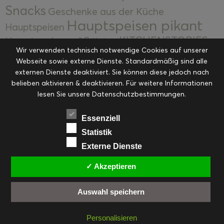
Snacks
Geschenke aus der Küche
Hauptspeisen pikant
Hauptspeisen
KITCHENSTORIES
Hauptspeisen süß
Kekse
Wir verwenden technisch notwendige Cookies auf unserer
Kuchen, Torten & Desserts
Kuchen und
Webseite sowie externe Dienste. Standardmäßig sind alle
Kulinarische Mitbringsel &
Desserts
externen Dienste deaktiviert. Sie können diese jedoch nach
Kulinarik
Eingemachtes
belieben aktivieren & deaktivieren. Für weitere Informationen
Resteküche
Ohne Kategorie
Ostern
lesen Sie unsere Datenschutzbestimmungen.
Slider
Startseite
Rezepte
Saisonal
Suppen, Salate & Vorspeisen
Vorspeisen &
Essenziell
Vorspeisen, Salate & Suppen
Suppen
Statistik
Weihnachten
Externe Dienste
Workshops & Events
✓ Akzeptieren
Auswahl speichern
FACEBOOK
PINTEREST
EMAIL
INSTAGRAM
RSS
Personalisieren