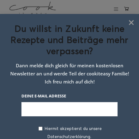
×
Du willst in Zukunft keine
Schlagwort:
Rezepte und Beiträge mehr
germteig
verpassen?
nusskranz
Dann melde dich gleich für meinen kostenlosen
Newsletter an und werde Teil der cookiteasy Familie!
Ich freu mich auf dich!
DEINE E-MAIL ADRESSE
Hiermit akzeptierst du unsere
Datenschutzerklärung.