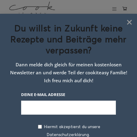
×
Du willst in Zukunft keine
Schlagwort:
Rezepte und Beiträge mehr
familien rezept
verpassen?
mit zucchini
Dann melde dich gleich für meinen kostenlosen
Newsletter an und werde Teil der cookiteasy Familie!
Ich freu mich auf dich!
DEINE E-MAIL ADRESSE
Hiermit akzeptierst du unsere
Datenschutzerklärung.