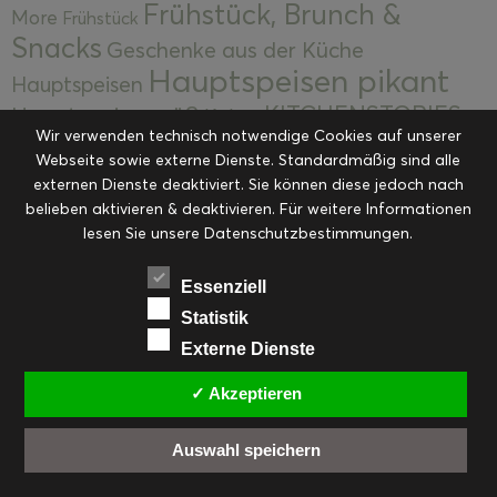
Frühstück, Brunch &
More
Frühstück
Snacks
Geschenke aus der Küche
Hauptspeisen pikant
Hauptspeisen
KITCHENSTORIES
Hauptspeisen süß
Kekse
Wir verwenden technisch notwendige Cookies auf unserer
Kuchen, Torten & Desserts
Kuchen und
Webseite sowie externe Dienste. Standardmäßig sind alle
Kulinarische Mitbringsel &
Desserts
externen Dienste deaktiviert. Sie können diese jedoch nach
Kulinarik
Eingemachtes
belieben aktivieren & deaktivieren. Für weitere Informationen
Resteküche
Ohne Kategorie
Ostern
lesen Sie unsere Datenschutzbestimmungen.
Slider
Startseite
Rezepte
Saisonal
Suppen, Salate & Vorspeisen
Vorspeisen &
Essenziell
Vorspeisen, Salate & Suppen
Suppen
Statistik
Weihnachten
Externe Dienste
Workshops & Events
✓ Akzeptieren
Auswahl speichern
FACEBOOK
PINTEREST
EMAIL