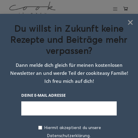
×
Du willst in Zukunft keine
Schlagwort:
Rezepte und Beiträge mehr
erdbeer joghurt
verpassen?
eisguglhupf
Dann melde dich gleich für meinen kostenlosen
Newsletter an und werde Teil der cookiteasy Familie!
Ich freu mich auf dich!
DEINE E-MAIL ADRESSE
Hiermit akzeptierst du unsere
Datenschutzerklärung.