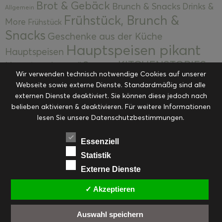
Brot & Gebäck
Brunch & Snacks
Drinks &
Allgemein
Frühstück, Brunch &
More
Frühstück
Snacks
Geschenke aus der Küche
Hauptspeisen pikant
Hauptspeisen
KITCHENSTORIES
Hauptspeisen süß
Kekse
Wir verwenden technisch notwendige Cookies auf unserer
Kuchen, Torten & Desserts
Kuchen und
Webseite sowie externe Dienste. Standardmäßig sind alle
Kulinarische Mitbringsel &
Desserts
externen Dienste deaktiviert. Sie können diese jedoch nach
Kulinarik
Eingemachtes
belieben aktivieren & deaktivieren. Für weitere Informationen
Resteküche
Ohne Kategorie
Ostern
lesen Sie unsere Datenschutzbestimmungen.
Slider
Startseite
Rezepte
Saisonal
Suppen, Salate & Vorspeisen
Vorspeisen &
Essenziell
Vorspeisen, Salate & Suppen
Suppen
Statistik
Weihnachten
Externe Dienste
Workshops & Events
✓ Akzeptieren
Auswahl speichern