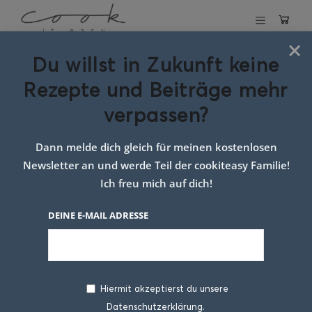
×
Du willst in Zukunft keine
Schlagwort:
Rezepte und Beiträge mehr
einfaches
verpassen?
Tiramisu
Dann melde dich gleich für meinen kostenlosen
Newsletter an und werde Teil der cookiteasy Familie!
Ich freu mich auf dich!
DEINE E-MAIL ADRESSE
Hiermit akzeptierst du unsere
Datenschutzerklärung.