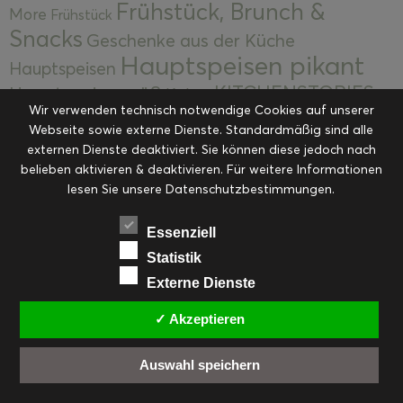
Frühstück, Brunch &
More
Frühstück
Snacks
Geschenke aus der Küche
Hauptspeisen pikant
Hauptspeisen
KITCHENSTORIES
Hauptspeisen süß
Kekse
Wir verwenden technisch notwendige Cookies auf unserer
Kuchen, Torten & Desserts
Kuchen und
Webseite sowie externe Dienste. Standardmäßig sind alle
Kulinarische Mitbringsel &
Desserts
externen Dienste deaktiviert. Sie können diese jedoch nach
Kulinarik
Eingemachtes
belieben aktivieren & deaktivieren. Für weitere Informationen
Resteküche
Ohne Kategorie
Ostern
lesen Sie unsere Datenschutzbestimmungen.
Slider
Startseite
Rezepte
Saisonal
Suppen, Salate & Vorspeisen
Vorspeisen &
Essenziell
Vorspeisen, Salate & Suppen
Suppen
Statistik
Weihnachten
Externe Dienste
Workshops & Events
✓ Akzeptieren
Auswahl speichern
FACEBOOK
PINTEREST
EMAIL