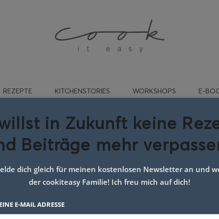
REZEPTE
KITCHENSTORIES
WORKSHOPS
E-BO
willst in Zukunft keine Rez
nd Beiträge mehr verpasse
ches Rezept für Reisfleisch
lde dich gleich für meinen kostenlosen Newsletter an und we
der cookiteasy Familie! Ich freu mich auf dich!
EINE E-MAIL ADRESSE