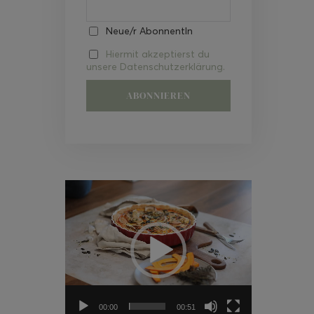
Neue/r AbonnentIn
Hiermit akzeptierst du
unsere Datenschutzerklärung.
Video-
Player
00:00
00:51