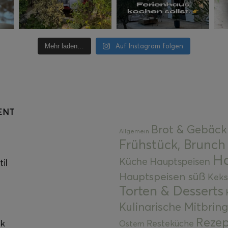
Auf Instagram folgen
Mehr laden…
ENT
Brot & Gebäck
Allgemein
Frühstück, Brunch
Ha
Küche
Hauptspeisen
il
Hauptspeisen süß
Keks
Torten & Desserts
Kulinarische Mitbrin
Rezep
ok
Resteküche
Ostern