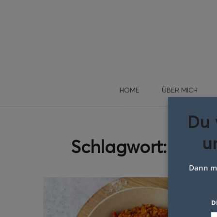
HOME
ÜBER MICH
Du 
u
Schlagwort:
Einfa
Dann me
D