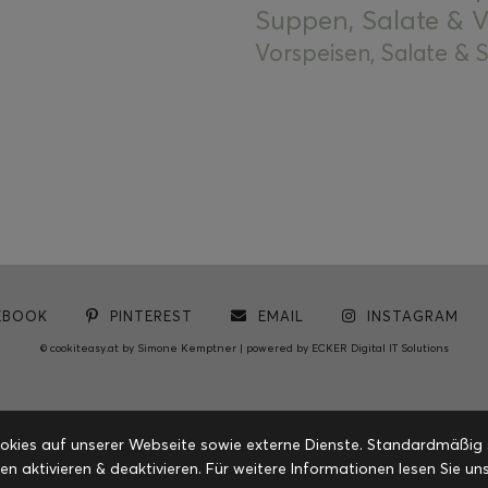
Suppen, Salate & V
Vorspeisen, Salate &
EBOOK
PINTEREST
EMAIL
INSTAGRAM
© cookiteasy.at by Simone Kemptner | powered by
ECKER Digital IT Solutions
ies auf unserer Webseite sowie externe Dienste. Standardmäßig sin
en aktivieren & deaktivieren. Für weitere Informationen lesen Sie