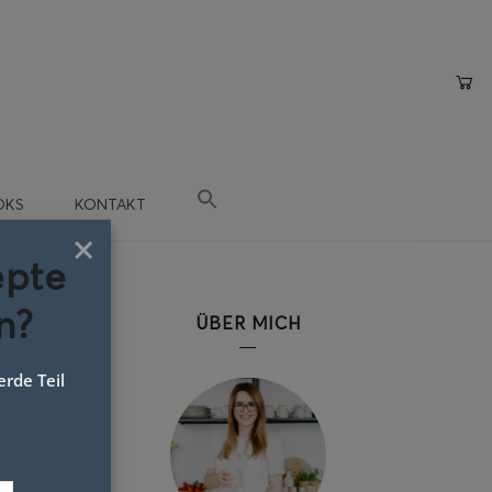
OKS
KONTAKT
×
epte
n?
ÜBER MICH
rde Teil