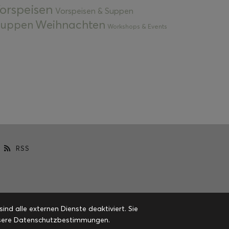
orspeisen
Vorspeisen & Suppen
Weihnachten
 Suppen
Workshops & Events
RSS
d alle externen Dienste deaktiviert. Sie
 unsere Datenschutzbestimmungen.