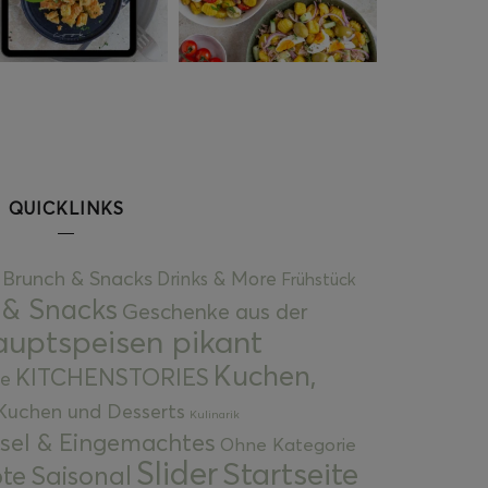
QUICKLINKS
Brunch & Snacks
Drinks & More
Frühstück
 & Snacks
Geschenke aus der
uptspeisen pikant
Kuchen,
KITCHENSTORIES
e
Kuchen und Desserts
Kulinarik
gsel & Eingemachtes
Ohne Kategorie
Slider
Startseite
te
Saisonal