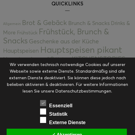
QUICKLINKS
Brot & Gebäck
Brunch & Snacks
Drinks &
Allgemein
Frühstück, Brunch &
More
Frühstück
Snacks
Geschenke aus der Küche
Hauptspeisen pikant
Hauptspeisen
KITCHENSTORIES
Hauptspeisen süß
Kekse
Wir verwenden technisch notwendige Cookies auf unserer
Kuchen, Torten & Desserts
Kuchen und
Webseite sowie externe Dienste. Standardmäßig sind alle
Kulinarische Mitbringsel &
Desserts
externen Dienste deaktiviert. Sie können diese jedoch nach
Kulinarik
Eingemachtes
belieben aktivieren & deaktivieren. Für weitere Informationen
Resteküche
Ohne Kategorie
Ostern
lesen Sie unsere Datenschutzbestimmungen.
Slider
Startseite
Rezepte
Saisonal
Suppen, Salate & Vorspeisen
Vorspeisen &
Essenziell
Vorspeisen, Salate & Suppen
Suppen
Statistik
Weihnachten
Externe Dienste
Workshops & Events
✓ Akzeptieren