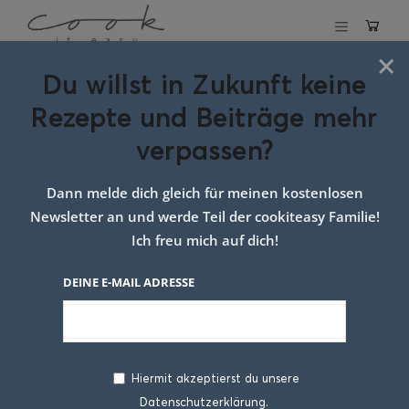
×
Du willst in Zukunft keine
Schlagwort:
Rezepte und Beiträge mehr
einfaches rezept
verpassen?
für dinkel
Dann melde dich gleich für meinen kostenlosen
brötchen
Newsletter an und werde Teil der cookiteasy Familie!
Ich freu mich auf dich!
DEINE E-MAIL ADRESSE
Hiermit akzeptierst du unsere
Datenschutzerklärung.