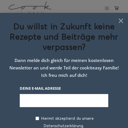
×
Du willst in Zukunft keine
Schlagwort:
Rezepte und Beiträge mehr
einfaches one
verpassen?
pot pasta gericht
Dann melde dich gleich für meinen kostenlosen
Newsletter an und werde Teil der cookiteasy Familie!
Ich freu mich auf dich!
DEINE E-MAIL ADRESSE
Hiermit akzeptierst du unsere
Datenschutzerklärung.