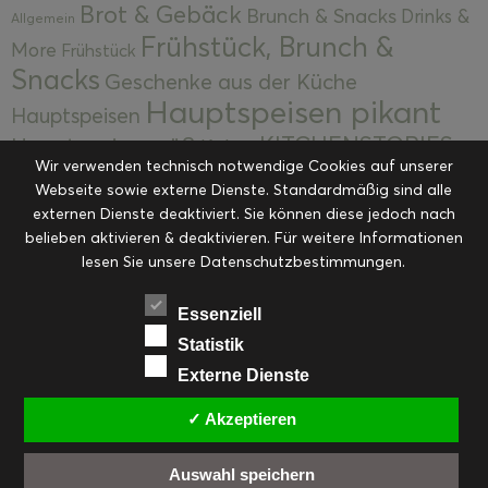
Brot & Gebäck
Brunch & Snacks
Drinks &
Allgemein
Frühstück, Brunch &
More
Frühstück
Snacks
Geschenke aus der Küche
Hauptspeisen pikant
Hauptspeisen
KITCHENSTORIES
Hauptspeisen süß
Kekse
Wir verwenden technisch notwendige Cookies auf unserer
Kuchen, Torten & Desserts
Kuchen und
Webseite sowie externe Dienste. Standardmäßig sind alle
Kulinarische Mitbringsel &
Desserts
externen Dienste deaktiviert. Sie können diese jedoch nach
Kulinarik
Eingemachtes
belieben aktivieren & deaktivieren. Für weitere Informationen
Resteküche
Ohne Kategorie
Ostern
lesen Sie unsere Datenschutzbestimmungen.
Slider
Startseite
Rezepte
Saisonal
Suppen, Salate & Vorspeisen
Vorspeisen &
Essenziell
Vorspeisen, Salate & Suppen
Suppen
Statistik
Weihnachten
Externe Dienste
Workshops & Events
✓ Akzeptieren
Auswahl speichern