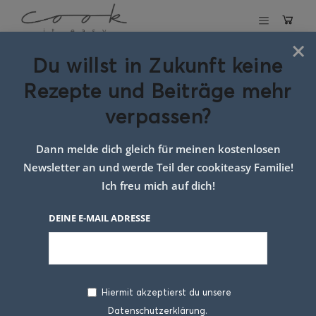
×
Du willst in Zukunft keine
Schlagwort:
Rezepte und Beiträge mehr
einfaches kochen
verpassen?
mit kindern
Dann melde dich gleich für meinen kostenlosen
Newsletter an und werde Teil der cookiteasy Familie!
Ich freu mich auf dich!
DEINE E-MAIL ADRESSE
Hiermit akzeptierst du unsere
Datenschutzerklärung.