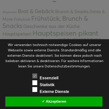
Brot & Gebäck
Brunch & Snacks
Drinks &
Allgemein
Frühstück, Brunch &
More
Frühstück
Snacks
Geschenke aus der Küche
Hauptspeisen pikant
Hauptspeisen
KITCHENSTORIES
Hauptspeisen süß
Kekse
Wir verwenden technisch notwendige Cookies auf unserer
Kuchen, Torten & Desserts
Kuchen und
Webseite sowie externe Dienste. Standardmäßig sind alle
Kulinarische Mitbringsel &
Desserts
externen Dienste deaktiviert. Sie können diese jedoch nach
Kulinarik
Eingemachtes
belieben aktivieren & deaktivieren. Für weitere Informationen
Resteküche
Ohne Kategorie
Ostern
lesen Sie unsere Datenschutzbestimmungen.
Slider
Startseite
Rezepte
Saisonal
Suppen, Salate & Vorspeisen
Vorspeisen &
Essenziell
Vorspeisen, Salate & Suppen
Suppen
Statistik
Weihnachten
Externe Dienste
Workshops & Events
✓ Akzeptieren