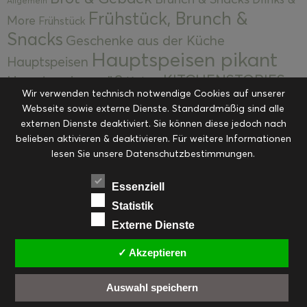
Allgemein
Frühstück, Brunch &
More
Frühstück
Snacks
Geschenke aus der Küche
Hauptspeisen pikant
Hauptspeisen
KITCHENSTORIES
Hauptspeisen süß
Kekse
Wir verwenden technisch notwendige Cookies auf unserer
Kuchen, Torten & Desserts
Kuchen und
Webseite sowie externe Dienste. Standardmäßig sind alle
Kulinarische Mitbringsel &
Desserts
externen Dienste deaktiviert. Sie können diese jedoch nach
Kulinarik
Eingemachtes
belieben aktivieren & deaktivieren. Für weitere Informationen
Resteküche
Ohne Kategorie
Ostern
lesen Sie unsere Datenschutzbestimmungen.
Slider
Startseite
Rezepte
Saisonal
Suppen, Salate & Vorspeisen
Vorspeisen &
Essenziell
Vorspeisen, Salate & Suppen
Suppen
Statistik
Weihnachten
Externe Dienste
Workshops & Events
✓ Akzeptieren
Auswahl speichern
FACEBOOK
PINTEREST
EMAIL