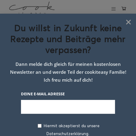
×
Du willst in Zukunft keine
Schlagwort:
Rezepte und Beiträge mehr
einfaches
verpassen?
keksrezept für
Dann melde dich gleich für meinen kostenlosen
kinder
Newsletter an und werde Teil der cookiteasy Familie!
Ich freu mich auf dich!
DEINE E-MAIL ADRESSE
Hiermit akzeptierst du unsere
Datenschutzerklärung.