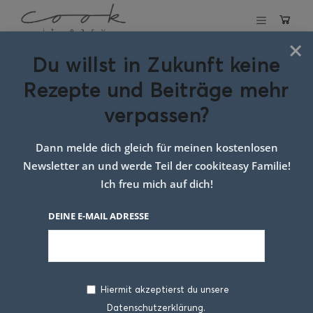
×
Du willst in Zukunft keine
Schlagwort:
Rezepte und Beiträge mehr
einfaches
verpassen?
Abendessen
Dann melde dich gleich für meinen kostenlosen
Newsletter an und werde Teil der cookiteasy Familie!
Ich freu mich auf dich!
DEINE E-MAIL ADRESSE
Hiermit akzeptierst du unsere
Datenschutzerklärung.