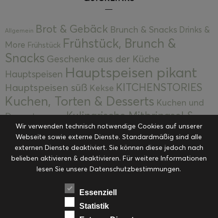
Brot & Gebäck
Brunch & Snacks
Drinks &
Allgemein
Frühstück, Brunch &
More
Frühstück
Snacks
Geschenke aus der Küche
Hauptspeisen pikant
Hauptspeisen
KITCHENSTORIES
Hauptspeisen süß
Kekse
Kuchen, Torten & Desserts
Kuchen und
Kulinarische Mitbringsel &
Desserts
Kulinarik
Wir verwenden technisch notwendige Cookies auf unserer
Eingemachtes
Resteküche
Ohne Kategorie
Ostern
Webseite sowie externe Dienste. Standardmäßig sind alle
Slider
Startseite
Rezepte
Saisonal
externen Dienste deaktiviert. Sie können diese jedoch nach
Suppen, Salate & Vorspeisen
belieben aktivieren & deaktivieren. Für weitere Informationen
Vorspeisen &
lesen Sie unsere Datenschutzbestimmungen.
Vorspeisen, Salate & Suppen
Suppen
Weihnachten
Workshops & Events
Essenziell
Statistik