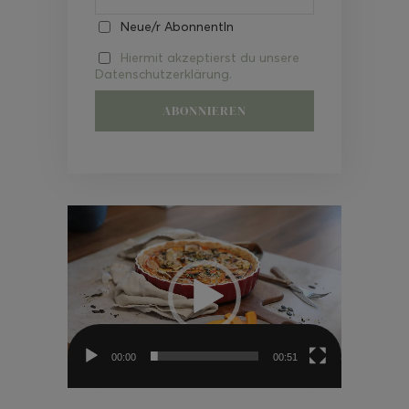
Neue/r AbonnentIn
Hiermit akzeptierst du unsere
Datenschutzerklärung.
Video-
Player
00:00
00:51