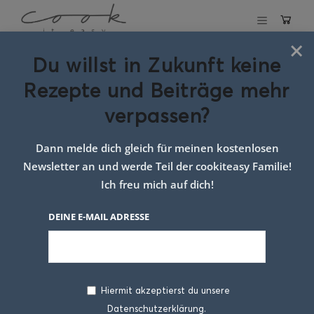
×
Du willst in Zukunft keine
Schlagwort:
Rezepte und Beiträge mehr
einfache Torte
verpassen?
Dann melde dich gleich für meinen kostenlosen
Newsletter an und werde Teil der cookiteasy Familie!
Ich freu mich auf dich!
DEINE E-MAIL ADRESSE
Hiermit akzeptierst du unsere
Datenschutzerklärung.