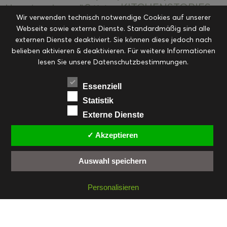
KITCHENSTORIES
Hauptspeisen süß
Kekse
Wir verwenden technisch notwendige Cookies auf unserer
Kuchen, Torten & Desserts
Kuchen und
Webseite sowie externe Dienste. Standardmäßig sind alle
Kulinarische Mitbringsel &
Desserts
externen Dienste deaktiviert. Sie können diese jedoch nach
Kulinarik
Eingemachtes
belieben aktivieren & deaktivieren. Für weitere Informationen
Resteküche
Ohne Kategorie
Ostern
lesen Sie unsere Datenschutzbestimmungen.
Slider
Startseite
Rezepte
Saisonal
Suppen, Salate & Vorspeisen
Vorspeisen &
Essenziell
Vorspeisen, Salate & Suppen
Suppen
Statistik
Weihnachten
Externe Dienste
Workshops & Events
✓ Akzeptieren
Auswahl speichern
FACEBOOK
PINTEREST
EMAIL
INSTAGRAM
RSS
Personalisieren
© cookiteasy.at by Simone Kemptner | powered by
ECKER Digital IT Solutions