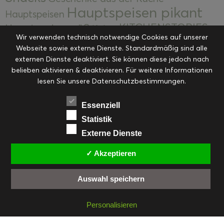
Hauptspeisen pikant
Hauptspeisen
KITCHENSTORIES
Hauptspeisen süß
Kekse
Wir verwenden technisch notwendige Cookies auf unserer
Kuchen, Torten & Desserts
Kuchen und
Webseite sowie externe Dienste. Standardmäßig sind alle
Kulinarische Mitbringsel &
Desserts
externen Dienste deaktiviert. Sie können diese jedoch nach
Kulinarik
Eingemachtes
belieben aktivieren & deaktivieren. Für weitere Informationen
Resteküche
Ohne Kategorie
Ostern
lesen Sie unsere Datenschutzbestimmungen.
Slider
Startseite
Rezepte
Saisonal
Suppen, Salate & Vorspeisen
Vorspeisen &
Essenziell
Vorspeisen, Salate & Suppen
Suppen
Statistik
Weihnachten
Externe Dienste
Workshops & Events
✓ Akzeptieren
Auswahl speichern
FACEBOOK
PINTEREST
EMAIL
INSTAGRAM
RSS
Personalisieren
© cookiteasy.at by Simone Kemptner | powered by
ECKER Digital IT Solutions