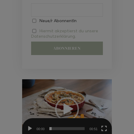
Neue/r AbonnentIn
Hiermit akzeptierst du unsere
Datenschutzerklärung.
Video-
Player
00:00
00:51