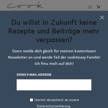
×
Du willst in Zukunft keine
Schlagwort:
Rezepte und Beiträge mehr
einfache kalte
verpassen?
Suppe
Dann melde dich gleich für meinen kostenlosen
Newsletter an und werde Teil der cookiteasy Familie!
Ich freu mich auf dich!
DEINE E-MAIL ADRESSE
Hiermit akzeptierst du unsere
Datenschutzerklärung.