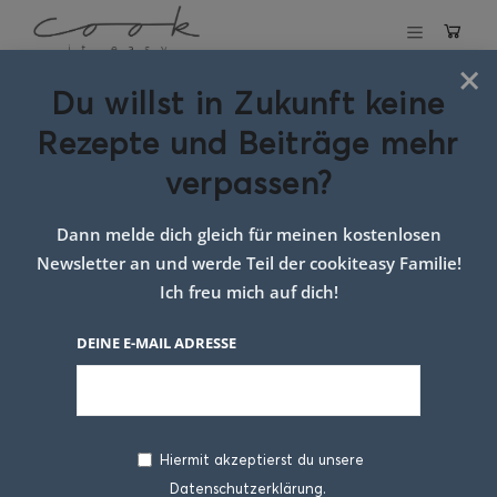
×
Du willst in Zukunft keine
Schlagwort:
Rezepte und Beiträge mehr
Donuts mit
verpassen?
Kaffee-Topping
Dann melde dich gleich für meinen kostenlosen
Newsletter an und werde Teil der cookiteasy Familie!
Ich freu mich auf dich!
DEINE E-MAIL ADRESSE
Hiermit akzeptierst du unsere
Datenschutzerklärung.