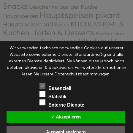
Snacks
Geschenke aus der Küche
Hauptspeisen pikant
Hauptspeisen
KITCHENSTORIES
Hauptspeisen süß
Kekse
Kuchen, Torten & Desserts
Kuchen und
Kulinarische Mitbringsel &
Desserts
Kulinarik
Wir verwenden technisch notwendige Cookies auf unserer
Eingemachtes
Resteküche
Ohne Kategorie
Ostern
Webseite sowie externe Dienste. Standardmäßig sind alle
Slider
Startseite
Rezepte
Saisonal
externen Dienste deaktiviert. Sie können diese jedoch nach
Suppen, Salate & Vorspeisen
belieben aktivieren & deaktivieren. Für weitere Informationen
Vorspeisen &
lesen Sie unsere Datenschutzbestimmungen.
Vorspeisen, Salate & Suppen
Suppen
Weihnachten
Workshops & Events
Essenziell
Statistik
Externe Dienste
✓ Akzeptieren
FACEBOOK
PINTEREST
EMAIL
INSTAGRAM
RSS
Auswahl speichern