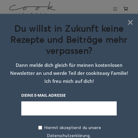
×
Du willst in Zukunft keine
Schlagwort:
Rezepte und Beiträge mehr
dinkel sauerrahm
verpassen?
wafffeln
Dann melde dich gleich für meinen kostenlosen
Newsletter an und werde Teil der cookiteasy Familie!
Ich freu mich auf dich!
DEINE E-MAIL ADRESSE
Hiermit akzeptierst du unsere
Datenschutzerklärung.