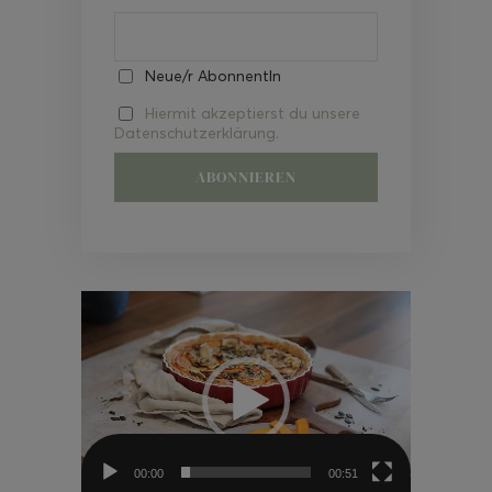
Neue/r AbonnentIn
Hiermit akzeptierst du unsere
Datenschutzerklärung.
Video-
Player
00:00
00:51