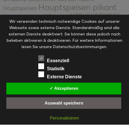
Hauptspeisen pikant
Hauptspeisen
KITCHENSTORIES
Hauptspeisen süß
Kekse
Wir verwenden technisch notwendige Cookies auf unserer
Kuchen, Torten & Desserts
Kuchen und
Webseite sowie externe Dienste. Standardmäßig sind alle
Kulinarische Mitbringsel &
Desserts
externen Dienste deaktiviert. Sie können diese jedoch nach
Kulinarik
Eingemachtes
belieben aktivieren & deaktivieren. Für weitere Informationen
Resteküche
Ohne Kategorie
Ostern
lesen Sie unsere Datenschutzbestimmungen.
Slider
Startseite
Rezepte
Saisonal
Suppen, Salate & Vorspeisen
Vorspeisen &
Essenziell
Vorspeisen, Salate & Suppen
Suppen
Statistik
Weihnachten
Externe Dienste
Workshops & Events
✓ Akzeptieren
Auswahl speichern
FACEBOOK
PINTEREST
EMAIL
INSTAGRAM
RSS
Personalisieren
© cookiteasy.at by Simone Kemptner | powered by
ECKER Digital IT Solutions