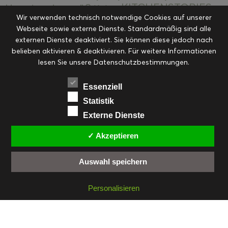
KITCHENSTORIES
Hauptspeisen süß
Kekse
Wir verwenden technisch notwendige Cookies auf unserer
Kuchen, Torten & Desserts
Kuchen und
Webseite sowie externe Dienste. Standardmäßig sind alle
Kulinarische Mitbringsel &
Desserts
externen Dienste deaktiviert. Sie können diese jedoch nach
Kulinarik
Eingemachtes
belieben aktivieren & deaktivieren. Für weitere Informationen
Resteküche
Ohne Kategorie
Ostern
lesen Sie unsere Datenschutzbestimmungen.
Slider
Startseite
Rezepte
Saisonal
Suppen, Salate & Vorspeisen
Vorspeisen &
Essenziell
Vorspeisen, Salate & Suppen
Suppen
Statistik
Weihnachten
Externe Dienste
Workshops & Events
✓ Akzeptieren
Auswahl speichern
FACEBOOK
PINTEREST
EMAIL
INSTAGRAM
RSS
Personalisieren
© cookiteasy.at by Simone Kemptner | powered by
ECKER Digital IT Solutions