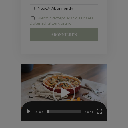
Neue/r AbonnentIn
Hiermit akzeptierst du unsere
Datenschutzerklärung.
Video-
Player
00:00
00:51