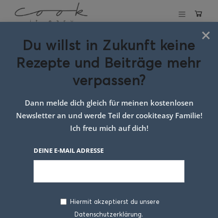
×
Du willst in Zukunft keine
Schlagwort:
curry
Rezepte und Beiträge mehr
vorkochen
verpassen?
Dann melde dich gleich für meinen kostenlosen
Newsletter an und werde Teil der cookiteasy Familie!
Ich freu mich auf dich!
DEINE E-MAIL ADRESSE
Hiermit akzeptierst du unsere
Datenschutzerklärung.