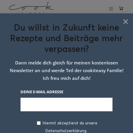
×
Du willst in Zukunft keine
Schlagwort:
Curry
Rezepte und Beiträge mehr
geschnetzeltes
verpassen?
mit Huhn und
Dann melde dich gleich für meinen kostenlosen
Gemüse
Newsletter an und werde Teil der cookiteasy Familie!
Ich freu mich auf dich!
DEINE E-MAIL ADRESSE
Hiermit akzeptierst du unsere
Datenschutzerklärung.