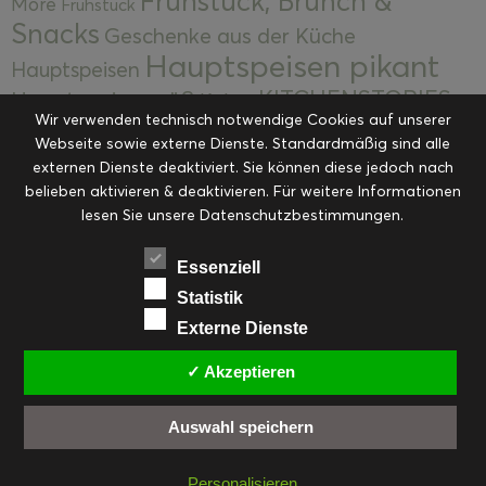
Frühstück, Brunch &
More
Frühstück
Snacks
Geschenke aus der Küche
Hauptspeisen pikant
Hauptspeisen
KITCHENSTORIES
Hauptspeisen süß
Kekse
Wir verwenden technisch notwendige Cookies auf unserer
Kuchen, Torten & Desserts
Kuchen und
Webseite sowie externe Dienste. Standardmäßig sind alle
Kulinarische Mitbringsel &
Desserts
externen Dienste deaktiviert. Sie können diese jedoch nach
Kulinarik
Eingemachtes
belieben aktivieren & deaktivieren. Für weitere Informationen
Resteküche
Ohne Kategorie
Ostern
lesen Sie unsere Datenschutzbestimmungen.
Slider
Startseite
Rezepte
Saisonal
Suppen, Salate & Vorspeisen
Vorspeisen &
Essenziell
Vorspeisen, Salate & Suppen
Suppen
Statistik
Weihnachten
Externe Dienste
Workshops & Events
✓ Akzeptieren
Auswahl speichern
FACEBOOK
PINTEREST
EMAIL
INSTAGRAM
RSS
Personalisieren