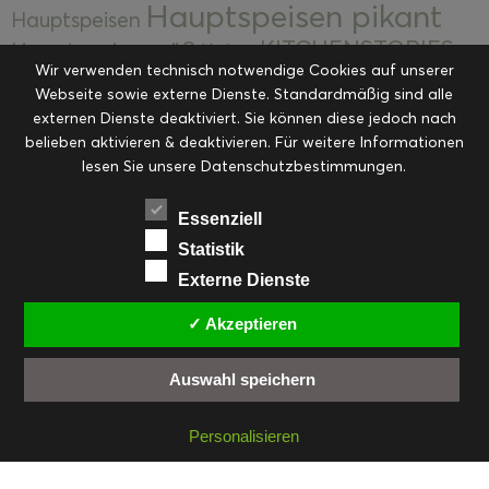
Hauptspeisen pikant
Hauptspeisen
KITCHENSTORIES
Hauptspeisen süß
Kekse
Wir verwenden technisch notwendige Cookies auf unserer
Kuchen, Torten & Desserts
Kuchen und
Webseite sowie externe Dienste. Standardmäßig sind alle
Kulinarische Mitbringsel &
Desserts
externen Dienste deaktiviert. Sie können diese jedoch nach
Kulinarik
Eingemachtes
belieben aktivieren & deaktivieren. Für weitere Informationen
Resteküche
Ohne Kategorie
Ostern
lesen Sie unsere Datenschutzbestimmungen.
Slider
Startseite
Rezepte
Saisonal
Suppen, Salate & Vorspeisen
Vorspeisen &
Essenziell
Vorspeisen, Salate & Suppen
Suppen
Statistik
Weihnachten
Externe Dienste
Workshops & Events
✓ Akzeptieren
Auswahl speichern
FACEBOOK
PINTEREST
EMAIL
INSTAGRAM
RSS
Personalisieren
© cookiteasy.at by Simone Kemptner | powered by
ECKER Digital IT Solutions