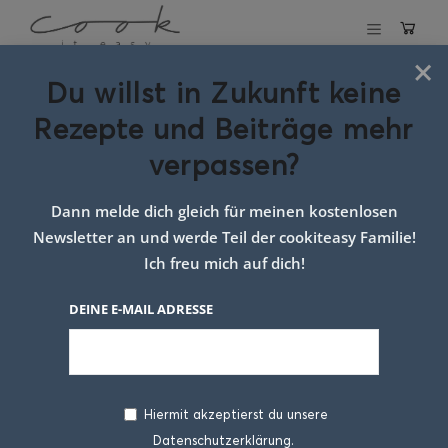
×
Du willst in Zukunft keine
Schlagwort:
Rezepte und Beiträge mehr
chinesisch kochen
verpassen?
Dann melde dich gleich für meinen kostenlosen
Newsletter an und werde Teil der cookiteasy Familie!
Ich freu mich auf dich!
DEINE E-MAIL ADRESSE
Hiermit akzeptierst du unsere
Datenschutzerklärung.