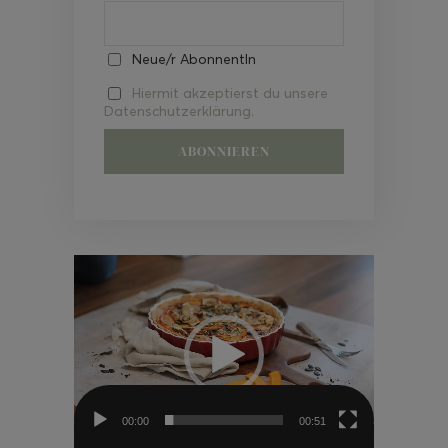
Neue/r AbonnentIn
Hiermit akzeptierst du unsere
Datenschutzerklärung.
Video-
Player
00:00
00:51