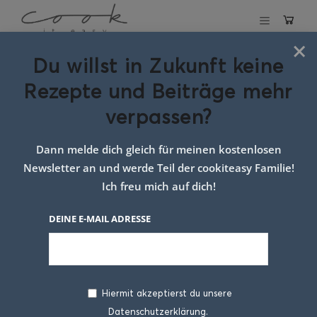
×
Du willst in Zukunft keine
Schlagwort:
chilli
Rezepte und Beiträge mehr
sin carne rezept
verpassen?
Dann melde dich gleich für meinen kostenlosen
Newsletter an und werde Teil der cookiteasy Familie!
Ich freu mich auf dich!
DEINE E-MAIL ADRESSE
Hiermit akzeptierst du unsere
Datenschutzerklärung.