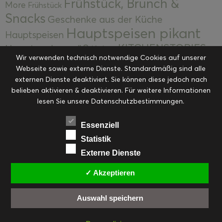
Frühstück, Brunch &
More
Frühstück
Snacks
Geschenke aus der Küche
Hauptspeisen pikant
Hauptspeisen
KITCHENSTORIES
Hauptspeisen süß
Kekse
Wir verwenden technisch notwendige Cookies auf unserer
Kuchen, Torten & Desserts
Kuchen und
Webseite sowie externe Dienste. Standardmäßig sind alle
Kulinarische Mitbringsel &
Desserts
externen Dienste deaktiviert. Sie können diese jedoch nach
Kulinarik
Eingemachtes
belieben aktivieren & deaktivieren. Für weitere Informationen
Resteküche
Ohne Kategorie
Ostern
lesen Sie unsere Datenschutzbestimmungen.
Slider
Startseite
Rezepte
Saisonal
Suppen, Salate & Vorspeisen
Vorspeisen &
Essenziell
Vorspeisen, Salate & Suppen
Suppen
Statistik
Weihnachten
Externe Dienste
Workshops & Events
✓ Akzeptieren
Auswahl speichern
FACEBOOK
PINTEREST
EMAIL