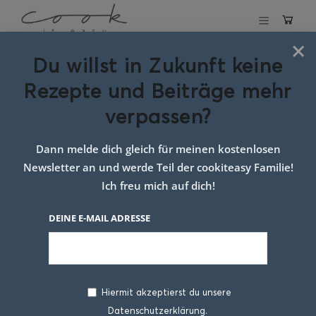
×
Du willst in Zukunft keine
Schlagwort:
Rezepte und Beiträge mehr
Brotsalat mit
verpassen?
käse
Dann melde dich gleich für meinen kostenlosen
Newsletter an und werde Teil der cookiteasy Familie!
Ich freu mich auf dich!
DEINE E-MAIL ADRESSE
Hiermit akzeptierst du unsere
Datenschutzerklärung.