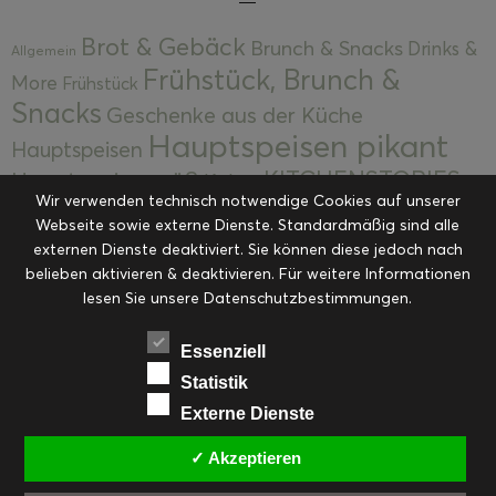
Brot & Gebäck
Brunch & Snacks
Drinks &
Allgemein
Frühstück, Brunch &
More
Frühstück
Snacks
Geschenke aus der Küche
Hauptspeisen pikant
Hauptspeisen
KITCHENSTORIES
Hauptspeisen süß
Kekse
Wir verwenden technisch notwendige Cookies auf unserer
Kuchen, Torten & Desserts
Kuchen und
Webseite sowie externe Dienste. Standardmäßig sind alle
Kulinarische Mitbringsel &
Desserts
externen Dienste deaktiviert. Sie können diese jedoch nach
Kulinarik
Eingemachtes
belieben aktivieren & deaktivieren. Für weitere Informationen
Resteküche
Ohne Kategorie
Ostern
lesen Sie unsere Datenschutzbestimmungen.
Slider
Startseite
Rezepte
Saisonal
Suppen, Salate & Vorspeisen
Vorspeisen &
Essenziell
Vorspeisen, Salate & Suppen
Suppen
Statistik
Weihnachten
Externe Dienste
Workshops & Events
✓ Akzeptieren