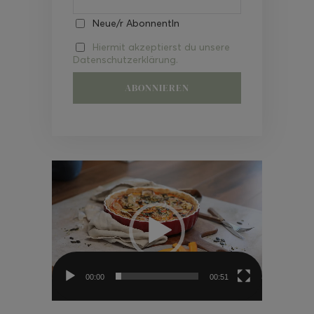
Neue/r AbonnentIn
Hiermit akzeptierst du unsere
Datenschutzerklärung.
Video-
Player
00:00
00:51