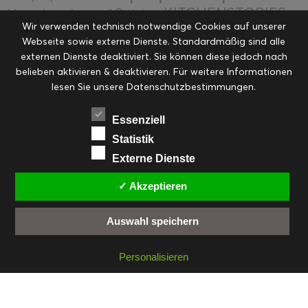
KITCHENSTORIES
Hauptspeisen süß
Kekse
Wir verwenden technisch notwendige Cookies auf unserer
Kuchen, Torten & Desserts
Kuchen und
Webseite sowie externe Dienste. Standardmäßig sind alle
Kulinarische Mitbringsel &
Desserts
externen Dienste deaktiviert. Sie können diese jedoch nach
Kulinarik
Eingemachtes
belieben aktivieren & deaktivieren. Für weitere Informationen
Resteküche
Ohne Kategorie
Ostern
lesen Sie unsere Datenschutzbestimmungen.
Slider
Startseite
Rezepte
Saisonal
Suppen, Salate & Vorspeisen
Vorspeisen &
Essenziell
Vorspeisen, Salate & Suppen
Suppen
Statistik
Weihnachten
Externe Dienste
Workshops & Events
✓ Akzeptieren
Auswahl speichern
FACEBOOK
PINTEREST
EMAIL
INSTAGRAM
RSS
Personalisieren
© cookiteasy.at by Simone Kemptner | powered by
ECKER Digital IT Solutions