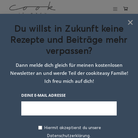
×
Du willst in Zukunft keine
Schlagwort:
brot
Rezepte und Beiträge mehr
mit käse grillen
verpassen?
Dann melde dich gleich für meinen kostenlosen
Newsletter an und werde Teil der cookiteasy Familie!
Ich freu mich auf dich!
DEINE E-MAIL ADRESSE
Hiermit akzeptierst du unsere
Datenschutzerklärung.