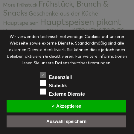
Frühstück, Brunch &
More
Frühstück
Snacks
Geschenke aus der Küche
Hauptspeisen pikant
Hauptspeisen
KITCHENSTORIES
Hauptspeisen süß
Kekse
Wir verwenden technisch notwendige Cookies auf unserer
Kuchen, Torten & Desserts
Kuchen und
Webseite sowie externe Dienste. Standardmäßig sind alle
Kulinarische Mitbringsel &
Desserts
externen Dienste deaktiviert. Sie können diese jedoch nach
Kulinarik
Eingemachtes
belieben aktivieren & deaktivieren. Für weitere Informationen
Resteküche
Ohne Kategorie
Ostern
lesen Sie unsere Datenschutzbestimmungen.
Slider
Startseite
Rezepte
Saisonal
Suppen, Salate & Vorspeisen
Vorspeisen &
Essenziell
Vorspeisen, Salate & Suppen
Suppen
Statistik
Weihnachten
Externe Dienste
Workshops & Events
✓ Akzeptieren
Auswahl speichern
FACEBOOK
PINTEREST
EMAIL