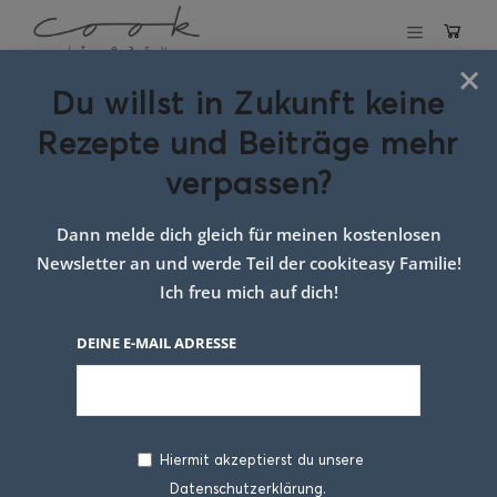
×
Du willst in Zukunft keine
Schlagwort:
Rezepte und Beiträge mehr
Brokkoli-Salat
verpassen?
Rezept
Dann melde dich gleich für meinen kostenlosen
Newsletter an und werde Teil der cookiteasy Familie!
Ich freu mich auf dich!
DEINE E-MAIL ADRESSE
Hiermit akzeptierst du unsere
Datenschutzerklärung.