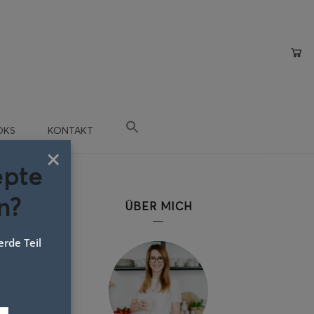
OKS
KONTAKT
×
epte
n?
ÜBER MICH
rde Teil