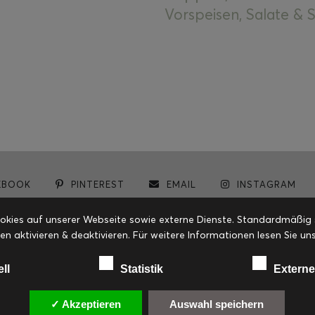
Vorspeisen, Salate &
EBOOK
PINTEREST
EMAIL
INSTAGRAM
© cookiteasy.at by Simone Kemptner | powered by
ECKER Digital IT Solutions
ies auf unserer Webseite sowie externe Dienste. Standardmäßig sin
en aktivieren & deaktivieren. Für weitere Informationen lesen Sie
ell
Statistik
Externe
✓ Akzeptieren
Auswahl speichern