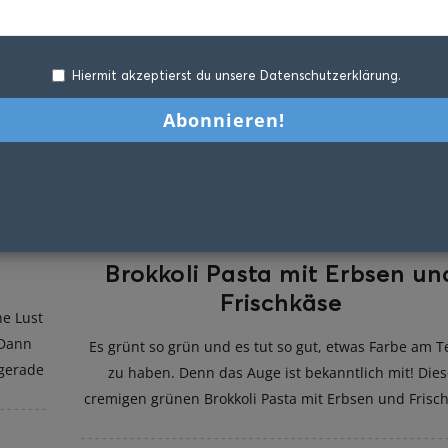
Hiermit akzeptierst du unsere Datenschutzerklärung.
Brokkoli Pasta mit Erbsen un
Frischkäse
he Lust
 Dann
Es grünt so grün und es tut so gut, etwas Farbe am Te
gerade
zu haben. Denn das Auge ist bekanntlich mit! Dies
cremigen grünen Brokkoli Pasta mit Erbsen und Frisc