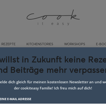
REZEPTE
KITCHENSTORIES
WORKSHOPS
E-BO
willst in Zukunft keine Rez
nd Beiträge mehr verpasse
brokkoli kinder rezept
lde dich gleich für meinen kostenlosen Newsletter an und we
der cookiteasy Familie! Ich freu mich auf dich!
EINE E-MAIL ADRESSE