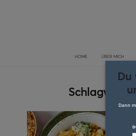
HOME
ÜBER MICH
Du 
u
Schlagwort:
Dann me
D