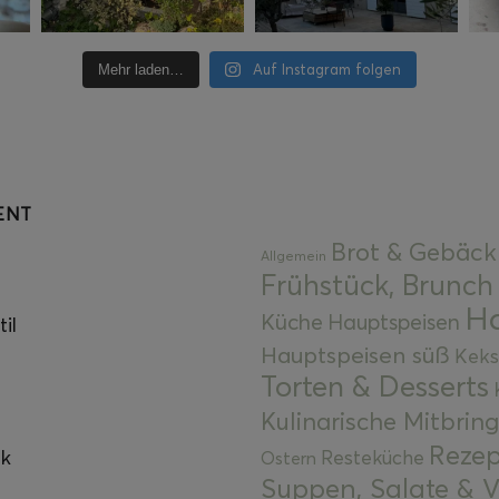
Auf Instagram folgen
Mehr laden…
ENT
Brot & Gebäck
Allgemein
Frühstück, Brunch
Ha
Küche
Hauptspeisen
il
Hauptspeisen süß
Keks
Torten & Desserts
Kulinarische Mitbrin
Rezep
ok
Resteküche
Ostern
Suppen, Salate & V