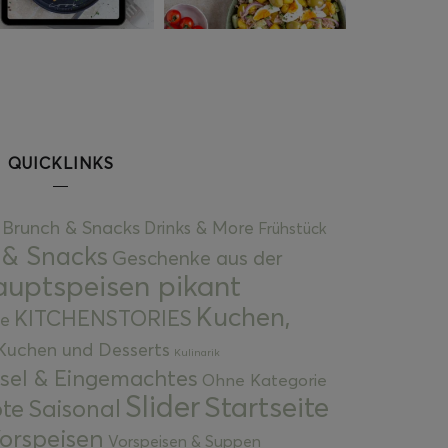
QUICKLINKS
Brunch & Snacks
Drinks & More
Frühstück
 & Snacks
Geschenke aus der
uptspeisen pikant
Kuchen,
KITCHENSTORIES
e
Kuchen und Desserts
Kulinarik
gsel & Eingemachtes
Ohne Kategorie
Slider
Startseite
te
Saisonal
orspeisen
Vorspeisen & Suppen