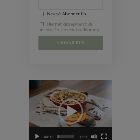
Neue/r AbonnentIn
Hiermit akzeptierst du
unsere Datenschutzerklärung.
Video-
Player
00:00
00:51